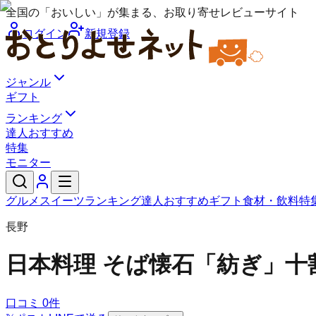
全国の「おいしい」が集まる、お取り寄せレビューサイト
ログイン
新規登録
ジャンル
ギフト
ランキング
達人おすすめ
特集
モニター
グルメ
スイーツ
ランキング
達人おすすめ
ギフト
食材・飲料
特
長野
日本料理 そば懐石「紡ぎ」
十
口コミ
0
件