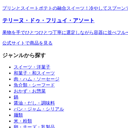
プリンとスイートポテトの融合スイーツ！冷やしてスプーン
テリーヌ・ドゥ・フリュイ・アソート
果物を手でひとつひとつ丁寧に選定しながら容器に並べフル
公式サイトで商品を見る
ジャンルから探す
スイーツ・洋菓子
和菓子・和スイーツ
肉・ハム・ソーセージ
魚介類・シーフード
おかず・お惣菜
鍋
醤油・だし・調味料
パン・ジャム・シリアル
麺類
米・粉類
卵・チーズ・乳製品