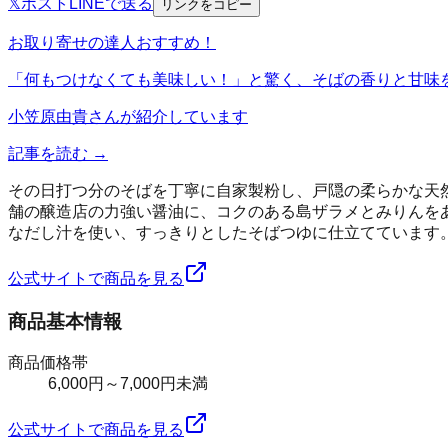
𝕏
ポスト
LINE
で送る
リンクをコピー
お取り寄せの達人おすすめ！
「何もつけなくても美味しい！」と驚く、そばの香りと甘味
小笠原由貴
さんが紹介しています
記事を読む →
その日打つ分のそばを丁寧に自家製粉し、戸隠の柔らかな天
舗の醸造店の力強い醤油に、コクのある島ザラメとみりんを
なだし汁を使い、すっきりとしたそばつゆに仕立てています
公式サイトで商品を見る
商品基本情報
商品価格帯
6,000円～7,000円未満
公式サイトで商品を見る