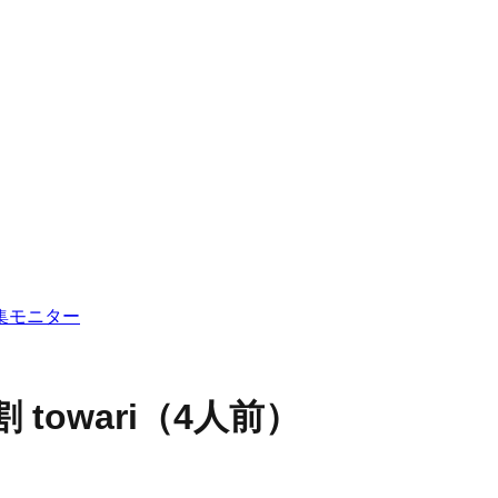
集
モニター
割 towari（4人前）