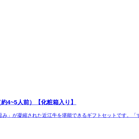
約4~5人前）【化粧箱入り】
旨み」が凝縮された近江牛を堪能できるギフトセットです。「