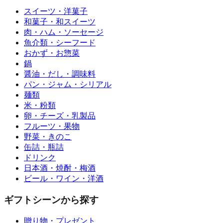
スイーツ・洋菓子
和菓子・和スイーツ
肉・ハム・ソーセージ
魚介類・シーフード
おかず・お惣菜
鍋
醤油・だし・調味料
パン・ジャム・シリアル
麺類
米・粉類
卵・チーズ・乳製品
フルーツ・果物
野菜・きのこ
缶詰・瓶詰
ドリンク
日本酒・焼酎・梅酒
ビール・ワイン・洋酒
ギフトシーンから探す
贈り物・プレゼント