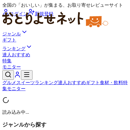
全国の「おいしい」が集まる、お取り寄せレビューサイト
ログイン
新規登録
ジャンル
ギフト
ランキング
達人おすすめ
特集
モニター
グルメ
スイーツ
ランキング
達人おすすめ
ギフト
食材・飲料
特
集
モニター
読み込み中...
ジャンルから探す