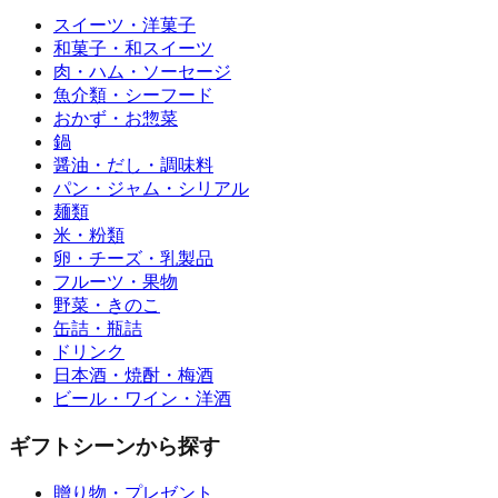
スイーツ・洋菓子
和菓子・和スイーツ
肉・ハム・ソーセージ
魚介類・シーフード
おかず・お惣菜
鍋
醤油・だし・調味料
パン・ジャム・シリアル
麺類
米・粉類
卵・チーズ・乳製品
フルーツ・果物
野菜・きのこ
缶詰・瓶詰
ドリンク
日本酒・焼酎・梅酒
ビール・ワイン・洋酒
ギフトシーンから探す
贈り物・プレゼント