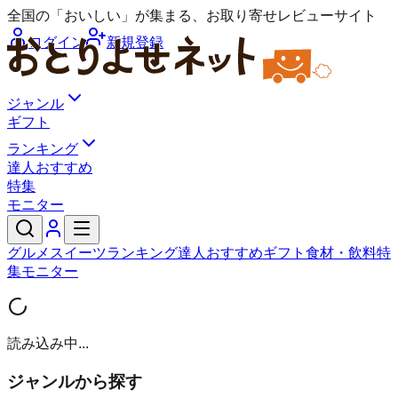
全国の「おいしい」が集まる、お取り寄せレビューサイト
ログイン
新規登録
ジャンル
ギフト
ランキング
達人おすすめ
特集
モニター
グルメ
スイーツ
ランキング
達人おすすめ
ギフト
食材・飲料
特
集
モニター
読み込み中...
ジャンルから探す