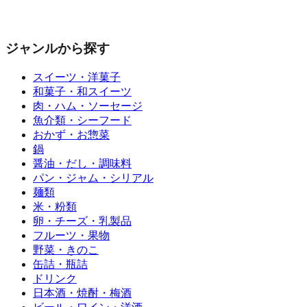
ジャンルから探す
スイーツ・洋菓子
和菓子・和スイーツ
肉・ハム・ソーセージ
魚介類・シーフード
おかず・お惣菜
鍋
醤油・だし・調味料
パン・ジャム・シリアル
麺類
米・粉類
卵・チーズ・乳製品
フルーツ・果物
野菜・きのこ
缶詰・瓶詰
ドリンク
日本酒・焼酎・梅酒