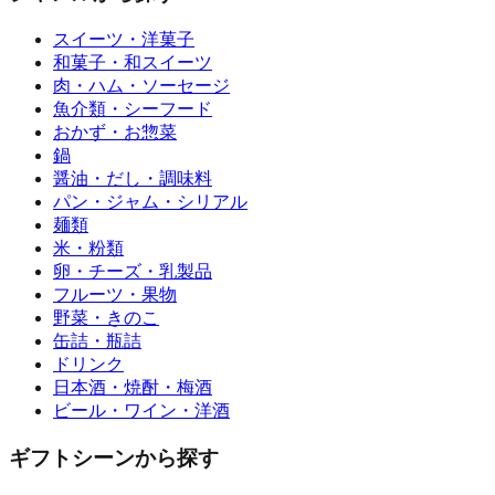
スイーツ・洋菓子
和菓子・和スイーツ
肉・ハム・ソーセージ
魚介類・シーフード
おかず・お惣菜
鍋
醤油・だし・調味料
パン・ジャム・シリアル
麺類
米・粉類
卵・チーズ・乳製品
フルーツ・果物
野菜・きのこ
缶詰・瓶詰
ドリンク
日本酒・焼酎・梅酒
ビール・ワイン・洋酒
ギフトシーンから探す