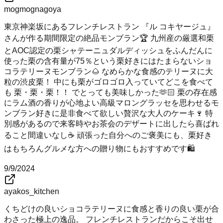
mogmognagoya
東京神楽坂にあるフレンチレストラン 『ル コキヤージュ』
さんが作る期間限定の絶品モンブラン🏆 九州産の厳選和栗
とAOC認定の栗シャテーニュダルディッシュをふんだんに
使った栗の含有量が75％という栗好きにはたまらないショ
コラテリーヌモンブラン🌰 なめらかな食感のテリーヌに大
粒の渋皮栗！ 中にも栗がゴロゴロ入っていてどこを食べて
も 栗・栗・栗！！ でとっても美味しかった🫶🏻 栗の存在感
にラム酒の香りが心地よい高級マロングラッセを思わせるモ
ンブラン好きに是非食べて欲しい贅沢な大人のケーキ🍷 特
別感があるので来客時やお茶会のデザートに出したら喜ばれ
ること間違いなし☕️ 頑張った自分へのご褒美にも、栗好き
はもちろんグルメな方への贈り物にもおすすめです🛍️ ⁡
9/9/2024
ayakos_kitchen
くちどけの良いショコラテリーヌに食感と香りの良い栗が合
わさった極上の逸品。 フレンチレストランだからこそ出せ