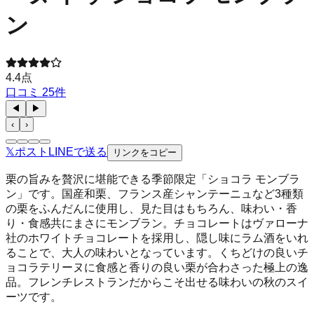
ン
4.4
点
口コミ
25
件
◀
▶
‹
›
𝕏
ポスト
LINE
で送る
リンクをコピー
栗の旨みを贅沢に堪能できる季節限定「ショコラ モンブラ
ン」です。国産和栗、フランス産シャンテーニュなど3種類
の栗をふんだんに使用し、見た目はもちろん、味わい・香
り・食感共にまさにモンブラン。チョコレートはヴァローナ
社のホワイトチョコレートを採用し、隠し味にラム酒をいれ
ることで、大人の味わいとなっています。くちどけの良いチ
ョコラテリーヌに食感と香りの良い栗が合わさった極上の逸
品。フレンチレストランだからこそ出せる味わいの秋のスイ
ーツです。