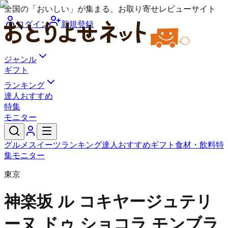
全国の「おいしい」が集まる、お取り寄せレビューサイト
ログイン
新規登録
ジャンル
ギフト
ランキング
達人おすすめ
特集
モニター
グルメ
スイーツ
ランキング
達人おすすめ
ギフト
食材・飲料
特
集
モニター
東京
神楽坂 ル コキヤージュ
テリ
ーヌ ドゥ ショコラ モンブラ