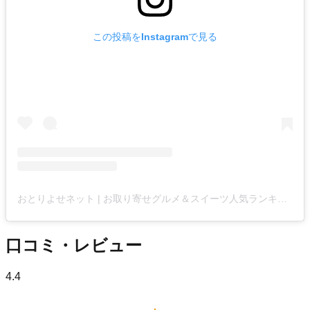
この投稿をInstagramで見る
おとりよせネット | お取り寄せグルメ＆スイーツ人気ランキング【公式】(@otoriyose_net)がシェアした投稿
口コミ・レビュー
4.4