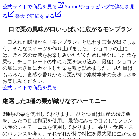
公式サイトで商品を見る
Yahoo!ショッピングで詳細を見
る
楽天で詳細を見る
一口で栗の風味が口いっぱいに広がるモンブラン
一口入れた瞬間から「モンブラン」と思わず言葉が出てしま
う、そんなスイーツを作り上げました。 ショコラの上に
は、栗本来の食感をお楽しみいただくために半分にした栗を
乗せ、チョコレートの中にも栗を練り込み、最後はショコラ
の底に大き目にカットした栗を敷き詰めました。 見た目は
もちろん、食感や香りからも栗が持つ素材本来の美味しさを
お楽しみください。
公式サイトで商品を見る
厳選した3種の栗が織りなすハーモニー
3種類の栗を使用しております。 ひとつ目は国産の渋皮栗
を、ふたつ目は和栗を使用。 最後にみっつ目としてフラン
ス産のシャテーニュを使用しております。 香り・食感・味
のバランスを考え、それぞれが持つ特性を最大限に生かせる