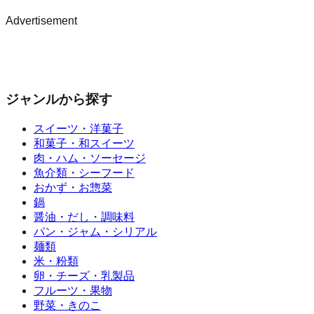
Advertisement
ジャンルから探す
スイーツ・洋菓子
和菓子・和スイーツ
肉・ハム・ソーセージ
魚介類・シーフード
おかず・お惣菜
鍋
醤油・だし・調味料
パン・ジャム・シリアル
麺類
米・粉類
卵・チーズ・乳製品
フルーツ・果物
野菜・きのこ