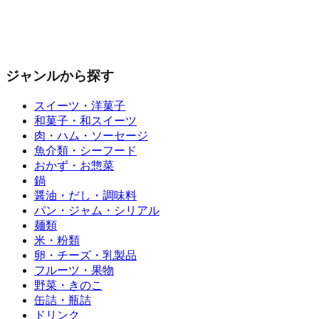
ジャンルから探す
スイーツ・洋菓子
和菓子・和スイーツ
肉・ハム・ソーセージ
魚介類・シーフード
おかず・お惣菜
鍋
醤油・だし・調味料
パン・ジャム・シリアル
麺類
米・粉類
卵・チーズ・乳製品
フルーツ・果物
野菜・きのこ
缶詰・瓶詰
ドリンク