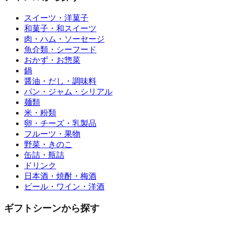
スイーツ・洋菓子
和菓子・和スイーツ
肉・ハム・ソーセージ
魚介類・シーフード
おかず・お惣菜
鍋
醤油・だし・調味料
パン・ジャム・シリアル
麺類
米・粉類
卵・チーズ・乳製品
フルーツ・果物
野菜・きのこ
缶詰・瓶詰
ドリンク
日本酒・焼酎・梅酒
ビール・ワイン・洋酒
ギフトシーンから探す