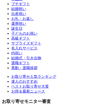
プチギフト
結婚祝い
出産祝い
お礼・お返し
還暦祝い
誕生日
子どものお祝い
高級ギフト
サプライズギフト
名入れサービス
内祝い
結婚式・引き出物
退職ギフト
異動・退職挨拶
お取り寄せ人気ランキング
達人のおすすめ
ベストお取り寄せ大賞
お得＆最新ニュース
お取り寄せモニター審査