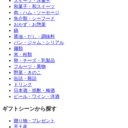
スイーツ・洋菓子
和菓子・和スイーツ
肉・ハム・ソーセージ
魚介類・シーフード
おかず・お惣菜
鍋
醤油・だし・調味料
パン・ジャム・シリアル
麺類
米・粉類
卵・チーズ・乳製品
フルーツ・果物
野菜・きのこ
缶詰・瓶詰
ドリンク
日本酒・焼酎・梅酒
ビール・ワイン・洋酒
ギフトシーンから探す
贈り物・プレゼント
手土産