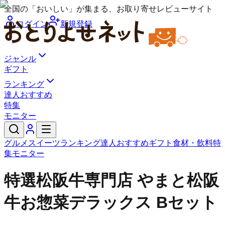
全国の「おいしい」が集まる、お取り寄せレビューサイト
ログイン
新規登録
ジャンル
ギフト
ランキング
達人おすすめ
特集
モニター
グルメ
スイーツ
ランキング
達人おすすめ
ギフト
食材・飲料
特
集
モニター
特選松阪牛専門店 やまと
松阪
牛お惣菜デラックス Bセット