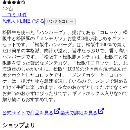
4.2
点
口コミ
10
件
𝕏
ポスト
LINE
で送る
リンクをコピー
松阪牛を使った「ハンバーグ」、揚げてある「コロッケ」松
阪牛と松阪豚の「メンチカツ」お惣菜3種が楽しめるギフト
セットです。「松阪牛ハンバーグ」は、松阪牛100％で焼く
だけ簡単の本格派。肉汁が溢れ、旨味たっぷりで、香り高い
ハンバーグです。「松阪牛・松阪豚メンチ」は、松阪牛と松
阪豚を使った贅沢なメンチカツ。「松阪牛コロッケ」は、北
海道産のじゃがいもに、松阪牛100％のひき肉を混ぜ込んだ
ホクホクとしたコロッケです。「メンチカツ」と「コロッ
ケ」は、揚げた物を急速冷凍しているので、レンジで温める
だけで手軽に楽しめます。夕食のおかずとしてだけでなくや
お弁当のおかずにぴったりです。ギフトボックス入りなので
贈り物にもおすすめです。
公式サイトで商品を見る
楽天で詳細を見る
ショップより