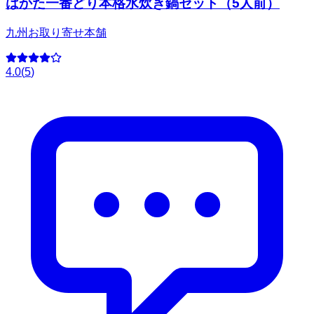
はかた一番どり本格水炊き鍋セット（5人前）
九州お取り寄せ本舗
4.0
(
5
)