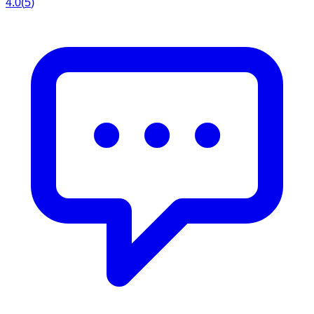
4.0
(
5
)