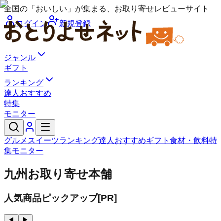
全国の「おいしい」が集まる、お取り寄せレビューサイト
ログイン
新規登録
ジャンル
ギフト
ランキング
達人おすすめ
特集
モニター
グルメ
スイーツ
ランキング
達人おすすめ
ギフト
食材・飲料
特
集
モニター
九州お取り寄せ本舗
人気商品ピックアップ
[PR]
◀
▶