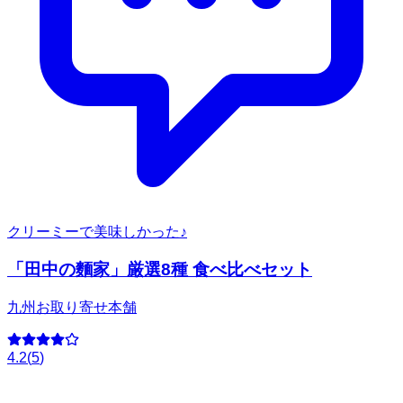
クリーミーで美味しかった♪
「田中の麵家」厳選8種 食べ比べセット
九州お取り寄せ本舗
4.2
(
5
)