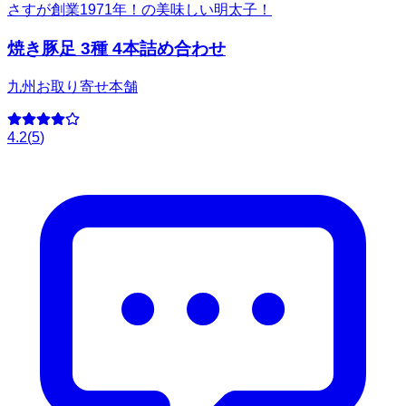
さすが創業1971年！の美味しい明太子！
焼き豚足 3種 4本詰め合わせ
九州お取り寄せ本舗
4.2
(
5
)