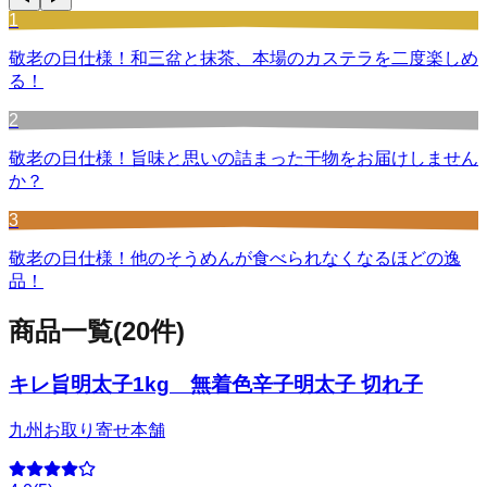
1
敬老の日仕様！和三盆と抹茶、本場のカステラを二度楽しめ
る！
2
敬老の日仕様！旨味と思いの詰まった干物をお届けしません
か？
3
敬老の日仕様！他のそうめんが食べられなくなるほどの逸
品！
商品一覧
(
20
件)
キレ旨明太子1kg 無着色辛子明太子 切れ子
九州お取り寄せ本舗