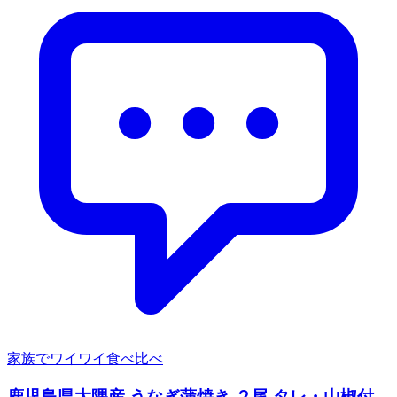
家族でワイワイ食べ比べ
鹿児島県大隅産 うなぎ蒲焼き ２尾 タレ・山椒付