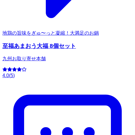
地鶏の旨味をぎゅ〜っと凝縮！大満足のお鍋
至福あまおう大福 8個セット
九州お取り寄せ本舗
4.0
(
5
)