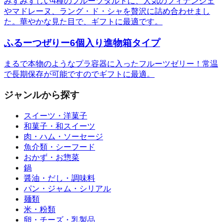
みずみずしい4種のフルーツタルトに、人気のフィナンシェ
やマドレーヌ、ラング・ド・シャを贅沢に詰め合わせまし
た。華やかな見た目で、ギフトに最適です。
ふるーつぜりー6個入り進物箱タイプ
まるで本物のようなプラ容器に入ったフルーツゼリー！常温
で長期保存が可能ですのでギフトに最適。
ジャンルから探す
スイーツ・洋菓子
和菓子・和スイーツ
肉・ハム・ソーセージ
魚介類・シーフード
おかず・お惣菜
鍋
醤油・だし・調味料
パン・ジャム・シリアル
麺類
米・粉類
卵・チーズ・乳製品