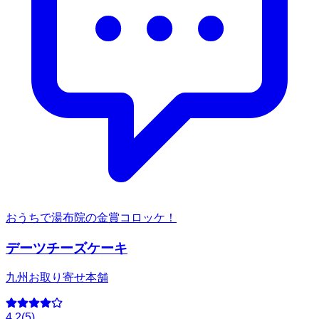
おうちで湯布院の金賞コロッケ！
デーツチーズケーキ
九州お取り寄せ本舗
4.2
(
5
)