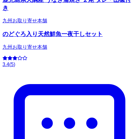
き
九州お取り寄せ本舗
のどぐろ入り天然鮮魚一夜干しセット
九州お取り寄せ本舗
3.4
(
5
)