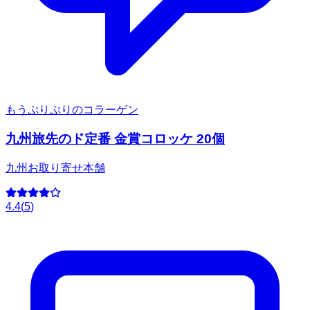
もうぷりぷりのコラーゲン
九州旅先のド定番 金賞コロッケ 20個
九州お取り寄せ本舗
4.4
(
5
)