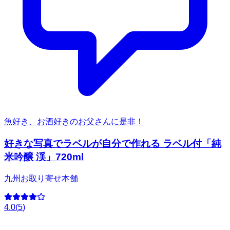
魚好き、お酒好きのお父さんに是非！
好きな写真でラベルが自分で作れる ラベル付「純
米吟醸 渓」720ml
九州お取り寄せ本舗
4.0
(
5
)