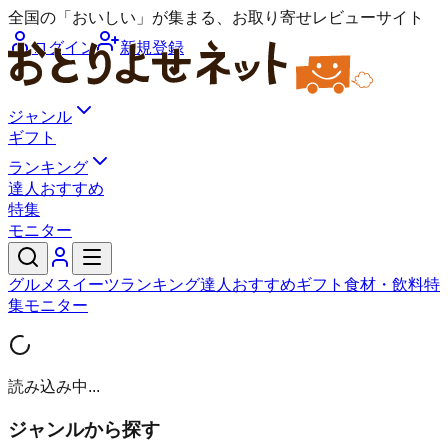
全国の「おいしい」が集まる、お取り寄せレビューサイト
ログイン
新規登録
ジャンル
ギフト
ランキング
達人おすすめ
特集
モニター
グルメ
スイーツ
ランキング
達人おすすめ
ギフト
食材・飲料
特
集
モニター
読み込み中...
ジャンルから探す