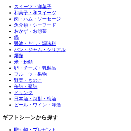
スイーツ・洋菓子
和菓子・和スイーツ
肉・ハム・ソーセージ
魚介類・シーフード
おかず・お惣菜
鍋
醤油・だし・調味料
パン・ジャム・シリアル
麺類
米・粉類
卵・チーズ・乳製品
フルーツ・果物
野菜・きのこ
缶詰・瓶詰
ドリンク
日本酒・焼酎・梅酒
ビール・ワイン・洋酒
ギフトシーンから探す
贈り物・プレゼント