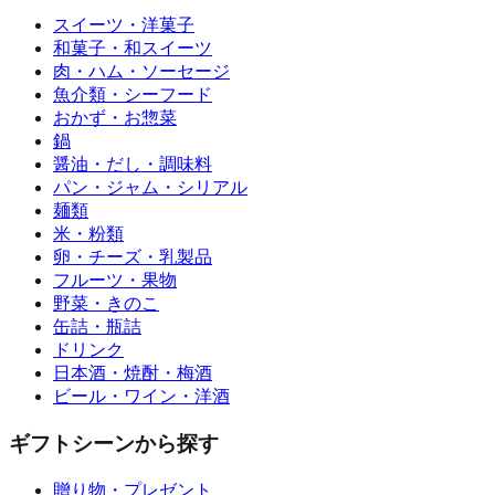
スイーツ・洋菓子
和菓子・和スイーツ
肉・ハム・ソーセージ
魚介類・シーフード
おかず・お惣菜
鍋
醤油・だし・調味料
パン・ジャム・シリアル
麺類
米・粉類
卵・チーズ・乳製品
フルーツ・果物
野菜・きのこ
缶詰・瓶詰
ドリンク
日本酒・焼酎・梅酒
ビール・ワイン・洋酒
ギフトシーンから探す
贈り物・プレゼント