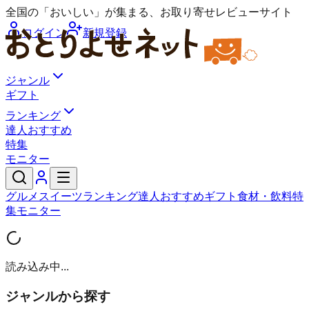
全国の「おいしい」が集まる、お取り寄せレビューサイト
ログイン
新規登録
ジャンル
ギフト
ランキング
達人おすすめ
特集
モニター
グルメ
スイーツ
ランキング
達人おすすめ
ギフト
食材・飲料
特
集
モニター
読み込み中...
ジャンルから探す