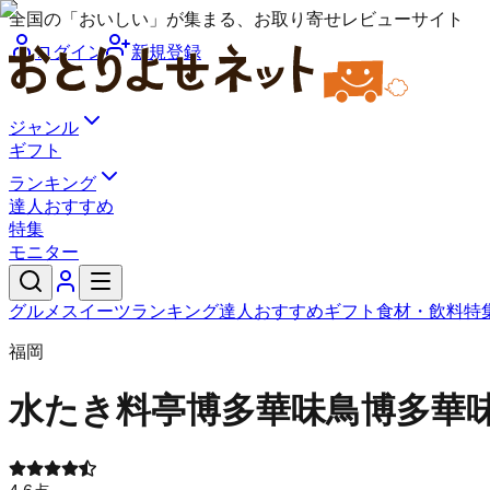
全国の「おいしい」が集まる、お取り寄せレビューサイト
ログイン
新規登録
ジャンル
ギフト
ランキング
達人おすすめ
特集
モニター
グルメ
スイーツ
ランキング
達人おすすめ
ギフト
食材・飲料
特
福岡
水たき料亭博多華味鳥
博多華