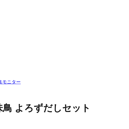
集
モニター
味鳥 よろずだしセット