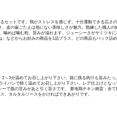
きるセットです。鶏がストレスを感じず、十分運動できる広さの
さ、皮の歯ごたえは他にない美味しさが魅力。熟練した職人の
は、噛めば噛む程、旨みが溢れます。ジューシーさがヤミツキ
ね」などからお好みの商品を1品プラス。どの商品もパック詰
、2～3分温めてお召し上がり下さい。袋に残る肉汁も旨みたっ
フライパンで軽く温めてお召し上がり下さい。レア仕上げとなっ
ーで脂の甘みがあと引く旨さです。 妻地鶏チキン南蛮：全て
ース、タルタルソースをかければできあがりです。