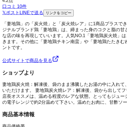
4.2
点
口コミ
10
件
𝕏
ポスト
LINE
で送る
リンクをコピー
「妻地鶏」の「炭火焼」と「炭火焼レア」に1商品プラスで
ジナルブランド鶏「妻地鶏」は、締まった身のコクと脂の甘
な店の味を再現していいます。人気NO.1「妻地鶏炭火焼」
きます。その他に「妻地鶏チキン南蛮」や「妻地鶏たたきむ
ントです。
公式サイトで商品を見る
ショップより
妻地鶏炭火焼：解凍後、袋のまま沸騰したお湯の中に入れて
いただけます。 妻地鶏炭火焼レア：解凍後、袋から出して
店長オススメは、温める程度のレアな状態。とってもジューシ
の電子レンジで約2分温めて下さい。温めたお肉に、甘酢ソ
商品基本情報
商品価格帯