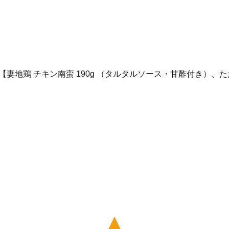
地鶏 チキン南蛮 190g （タルタルソース・甘酢付き）、たたき も