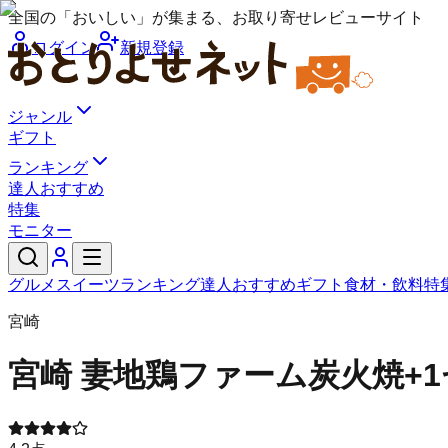
全国の「おいしい」が集まる、お取り寄せレビューサイト
ログイン
新規登録
ジャンル
ギフト
ランキング
達人おすすめ
特集
モニター
グルメ
スイーツ
ランキング
達人おすすめ
ギフト
食材・飲料
特
宮崎
宮崎 妻地鶏ファーム
炭火焼+