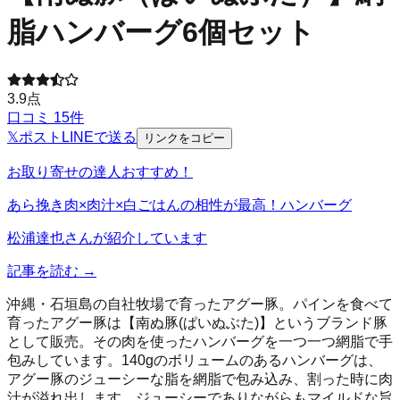
脂ハンバーグ6個セット
3.9
点
口コミ
15
件
𝕏
ポスト
LINE
で送る
リンクをコピー
お取り寄せの達人おすすめ！
あら挽き肉×肉汁×白ごはんの相性が最高！ハンバーグ
松浦達也
さんが紹介しています
記事を読む →
沖縄・石垣島の自社牧場で育ったアグー豚。パインを食べて
育ったアグー豚は【南ぬ豚(ぱいぬぶた)】というブランド豚
として販売。その肉を使ったハンバーグを一つ一つ網脂で手
包みしています。140gのボリュームのあるハンバーグは、
アグー豚のジューシーな脂を網脂で包み込み、割った時に肉
汁が溢れ出します。ジューシーでありながらもマイルドな旨