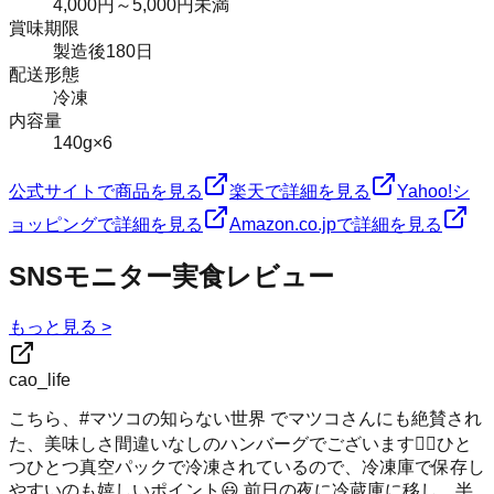
4,000円～5,000円未満
賞味期限
製造後180日
配送形態
冷凍
内容量
140g×6
公式サイトで商品を見る
楽天で詳細を見る
Yahoo!シ
ョッピングで詳細を見る
Amazon.co.jpで詳細を見る
SNSモニター実食レビュー
もっと見る >
cao_life
こちら、#マツコの知らない世界 でマツコさんにも絶賛され
た、美味しさ間違いなしのハンバーグでございます💁‍♀️ひと
つひとつ真空パックで冷凍されているので、冷凍庫で保存し
やすいのも嬉しいポイント😃 前日の夜に冷蔵庫に移し、半