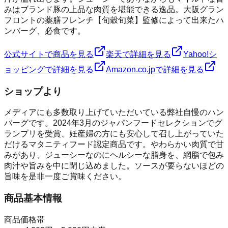
みはブランド豚の上品な肉質を堪能できる逸品。大阪グラン
フロントの薬膳フレンチ【旬穀旬菜】監修によって出来たハ
ンバーグ、必食です。
公式サイトで商品を見る
楽天で詳細を見る
Yahoo!シ
ョッピングで詳細を見る
Amazon.co.jpで詳細を見る
ショップより
メディアにも多数取り上げていただいている弊社自慢のハン
バーグです。2024年3月のジャパンフードセレクションでグ
ランプリを受賞、妊産婦の方にも安心して召し上がっていた
だけるマタニティフード認定商品です。やわらかい肉質で甘
みがあり、ジューシーなのにヘルシーな脂身を、網脂で包み
肉汁や旨みを中に閉じ込めました。ソースが要らないほどの
旨味を是非一度ご賞味ください。
商品基本情報
商品価格帯