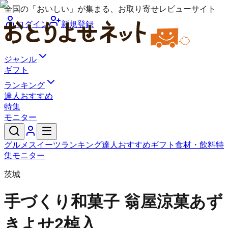
全国の「おいしい」が集まる、お取り寄せレビューサイト
ログイン
新規登録
ジャンル
ギフト
ランキング
達人おすすめ
特集
モニター
グルメ
スイーツ
ランキング
達人おすすめ
ギフト
食材・飲料
特
集
モニター
茨城
手づくり和菓子 翁屋
涼菓あず
きよせ2棹入