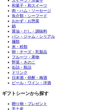
スイーツ・洋菓子
和菓子・和スイーツ
肉・ハム・ソーセージ
魚介類・シーフード
おかず・お惣菜
鍋
醤油・だし・調味料
パン・ジャム・シリアル
麺類
米・粉類
卵・チーズ・乳製品
フルーツ・果物
野菜・きのこ
缶詰・瓶詰
ドリンク
日本酒・焼酎・梅酒
ビール・ワイン・洋酒
ギフトシーンから探す
贈り物・プレゼント
手土産