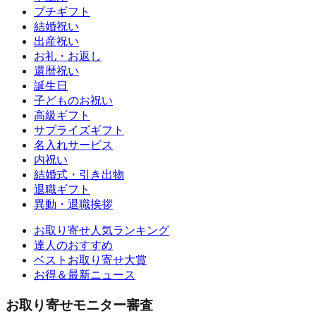
プチギフト
結婚祝い
出産祝い
お礼・お返し
還暦祝い
誕生日
子どものお祝い
高級ギフト
サプライズギフト
名入れサービス
内祝い
結婚式・引き出物
退職ギフト
異動・退職挨拶
お取り寄せ人気ランキング
達人のおすすめ
ベストお取り寄せ大賞
お得＆最新ニュース
お取り寄せモニター審査