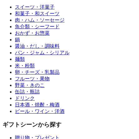
スイーツ・洋菓子
和菓子・和スイーツ
肉・ハム・ソーセージ
魚介類・シーフード
おかず・お惣菜
鍋
醤油・だし・調味料
パン・ジャム・シリアル
麺類
米・粉類
卵・チーズ・乳製品
フルーツ・果物
野菜・きのこ
缶詰・瓶詰
ドリンク
日本酒・焼酎・梅酒
ビール・ワイン・洋酒
ギフトシーンから探す
贈り物・プレゼント