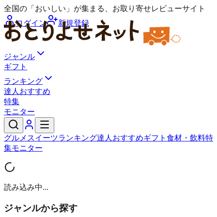
全国の「おいしい」が集まる、お取り寄せレビューサイト
ログイン
新規登録
ジャンル
ギフト
ランキング
達人おすすめ
特集
モニター
グルメ
スイーツ
ランキング
達人おすすめ
ギフト
食材・飲料
特
集
モニター
読み込み中...
ジャンルから探す