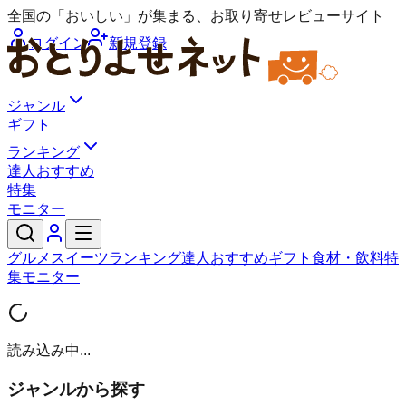
全国の「おいしい」が集まる、お取り寄せレビューサイト
ログイン
新規登録
ジャンル
ギフト
ランキング
達人おすすめ
特集
モニター
グルメ
スイーツ
ランキング
達人おすすめ
ギフト
食材・飲料
特
集
モニター
読み込み中...
ジャンルから探す