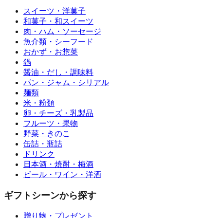
スイーツ・洋菓子
和菓子・和スイーツ
肉・ハム・ソーセージ
魚介類・シーフード
おかず・お惣菜
鍋
醤油・だし・調味料
パン・ジャム・シリアル
麺類
米・粉類
卵・チーズ・乳製品
フルーツ・果物
野菜・きのこ
缶詰・瓶詰
ドリンク
日本酒・焼酎・梅酒
ビール・ワイン・洋酒
ギフトシーンから探す
贈り物・プレゼント