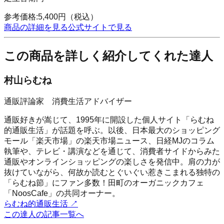
参考価格:
5,400
円
（税込）
商品の詳細を見る
公式サイトで見る
この商品を詳しく紹介してくれた達人
村山らむね
通販評論家 消費生活アドバイザー
通販好きが嵩じて、1995年に開設した個人サイト「らむね
的通販生活」が話題を呼ぶ。以後、日本最大のショッピング
モール「楽天市場」の楽天市場ニュース、日経MJのコラム
執筆や、テレビ・講演などを通じて、消費者サイドからみた
通販やオンラインショッピングの楽しさを発信中。肩の力が
抜けていながら、何故か読むとぐいぐい惹きこまれる独特の
「らむね節」にファン多数！田町のオーガニックカフェ
「NoosCafe」の共同オーナー。
らむね的通販生活
↗
この達人の記事一覧へ