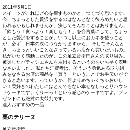
2011年5月1日
スイーツがこれほど心を癒すものかと、つくづく思います。
今、ちょっとした贅沢をするのはなんとなく後ろめたいと思
われるかもしれませんが、決してそんなことはありません。
「飲もう！食べよう！楽しもう！」を合言葉にして、ちょっ
とした贅沢をすることが、いつも以上におカネを使うこと
が、必ず、日本の次につながりますから。 そしてそんなと
き、ちょっといいことなさっているお店から買いたいもの。
私がいたく感動したのが、この足立音衛門さんの取り組み。
被災したパティシエさんを雇用するというのをいち早く表明
なさいました。 私たち消費者は、そういう勇気ある取り組
みをなさるお店の商品を「買う」ということでお手伝いがで
きると思います。っていうか、何よりめちゃくちゃおいし
い！栗好きのわたしにはとんでもない幸せなしっとりパウン
ドケーキです。くりーっ！という感じのケーキですよ。プレ
ゼントにも絶対の太鼓判です。
達人おすすめの一品
栗のテリーヌ
足立音衛門