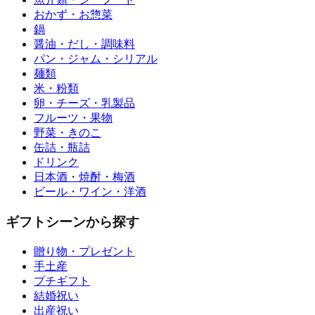
おかず・お惣菜
鍋
醤油・だし・調味料
パン・ジャム・シリアル
麺類
米・粉類
卵・チーズ・乳製品
フルーツ・果物
野菜・きのこ
缶詰・瓶詰
ドリンク
日本酒・焼酎・梅酒
ビール・ワイン・洋酒
ギフトシーンから探す
贈り物・プレゼント
手土産
プチギフト
結婚祝い
出産祝い