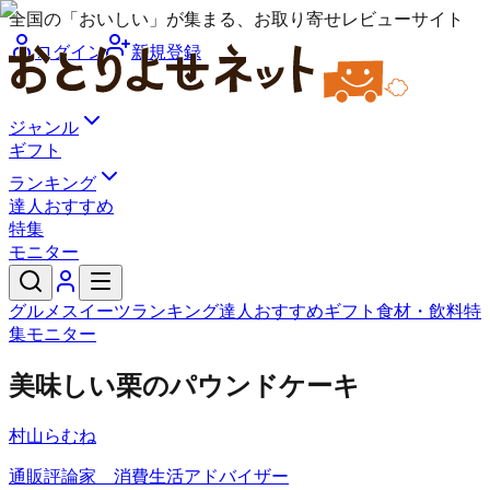
全国の「おいしい」が集まる、お取り寄せレビューサイト
ログイン
新規登録
ジャンル
ギフト
ランキング
達人おすすめ
特集
モニター
グルメ
スイーツ
ランキング
達人おすすめ
ギフト
食材・飲料
特
集
モニター
美味しい栗のパウンドケーキ
村山らむね
通販評論家 消費生活アドバイザー