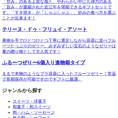
「甘み」のある上質な脂と、やわらかい中にも弾力のある
「旨み」が凝縮された近江牛を堪能できるギフトセットで
す。「すき焼き」か「しゃぶしゃぶ」、好みの食べ方を選ぶ
ことが出来ます！
テリーヌ・ドゥ・フリュイ・アソート
果物を手でひとつひとつ丁寧に選定しながら容器に並べフル
ーツたっぷりのゼリー。みずみずしい宝石のようなゼリーは
夏の贈り物として大人気です！
ふるーつぜりー6個入り進物箱タイプ
まるで本物のようなプラ容器に入ったフルーツゼリー！常温
で長期保存が可能ですのでギフトに最適。
ジャンルから探す
スイーツ・洋菓子
和菓子・和スイーツ
肉・ハム・ソーセージ
魚介類・シーフード