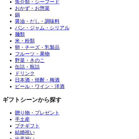
魚介類・シーフード
おかず・お惣菜
鍋
醤油・だし・調味料
パン・ジャム・シリアル
麺類
米・粉類
卵・チーズ・乳製品
フルーツ・果物
野菜・きのこ
缶詰・瓶詰
ドリンク
日本酒・焼酎・梅酒
ビール・ワイン・洋酒
ギフトシーンから探す
贈り物・プレゼント
手土産
プチギフト
結婚祝い
出産祝い