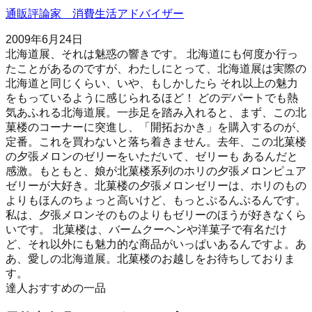
通販評論家 消費生活アドバイザー
2009年6月24日
北海道展、それは魅惑の響きです。 北海道にも何度か行っ
たことがあるのですが、わたしにとって、北海道展は実際の
北海道と同じくらい、いや、もしかしたら それ以上の魅力
をもっているように感じられるほど！ どのデパートでも熱
気あふれる北海道展。一歩足を踏み入れると、まず、この北
菓楼のコーナーに突進し、「開拓おかき」を購入するのが、
定番。これを買わないと落ち着きません。去年、この北菓楼
の夕張メロンのゼリーをいただいて、ゼリーも あるんだと
感激。もともと、娘が北菓楼系列のホリの夕張メロンピュア
ゼリーが大好き。北菓楼の夕張メロンゼリーは、ホリのもの
よりもほんのちょっと高いけど、もっとぷるんぷるんです。
私は、夕張メロンそのものよりもゼリーのほうが好きなくら
いです。 北菓楼は、バームクーヘンや洋菓子で有名だけ
ど、それ以外にも魅力的な商品がいっぱいあるんですよ。あ
あ、愛しの北海道展。北菓楼のお越しをお待ちしておりま
す。
達人おすすめの一品