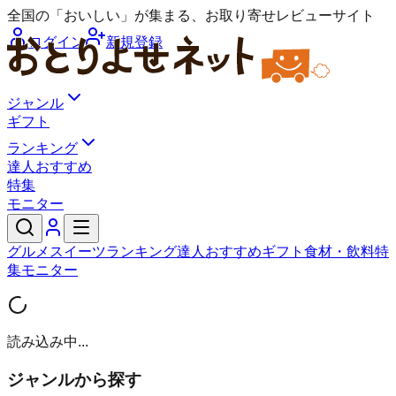
全国の「おいしい」が集まる、お取り寄せレビューサイト
ログイン
新規登録
ジャンル
ギフト
ランキング
達人おすすめ
特集
モニター
グルメ
スイーツ
ランキング
達人おすすめ
ギフト
食材・飲料
特
集
モニター
読み込み中...
ジャンルから探す