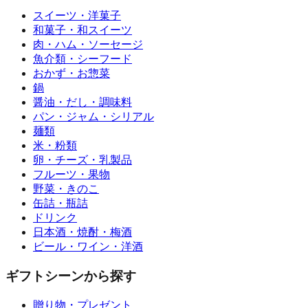
スイーツ・洋菓子
和菓子・和スイーツ
肉・ハム・ソーセージ
魚介類・シーフード
おかず・お惣菜
鍋
醤油・だし・調味料
パン・ジャム・シリアル
麺類
米・粉類
卵・チーズ・乳製品
フルーツ・果物
野菜・きのこ
缶詰・瓶詰
ドリンク
日本酒・焼酎・梅酒
ビール・ワイン・洋酒
ギフトシーンから探す
贈り物・プレゼント