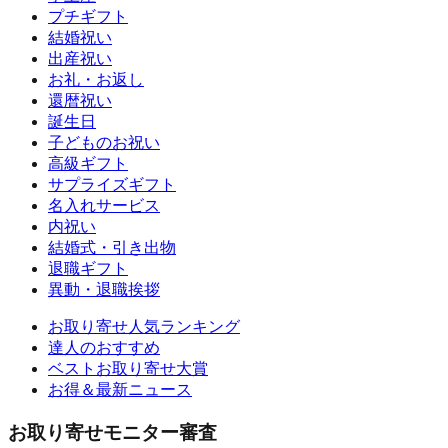
プチギフト
結婚祝い
出産祝い
お礼・お返し
還暦祝い
誕生日
子どものお祝い
高級ギフト
サプライズギフト
名入れサービス
内祝い
結婚式・引き出物
退職ギフト
異動・退職挨拶
お取り寄せ人気ランキング
達人のおすすめ
ベストお取り寄せ大賞
お得＆最新ニュース
お取り寄せモニター審査