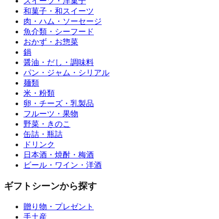
スイーツ・洋菓子
和菓子・和スイーツ
肉・ハム・ソーセージ
魚介類・シーフード
おかず・お惣菜
鍋
醤油・だし・調味料
パン・ジャム・シリアル
麺類
米・粉類
卵・チーズ・乳製品
フルーツ・果物
野菜・きのこ
缶詰・瓶詰
ドリンク
日本酒・焼酎・梅酒
ビール・ワイン・洋酒
ギフトシーンから探す
贈り物・プレゼント
手土産