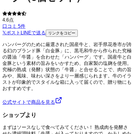
4.6
点
口コミ
5
件
𝕏
ポスト
LINE
で送る
リンクをコピー
ハンバーグのために厳選された国産牛と、岩手県花巻市が誇
る幻のブランド豚「白金豚」に、黒毛和牛から作られた究極
の醤油「牛醤」を合わせた「ハンバーグ」です。国産牛と白
金豚という素材の旨みをいかすため、自家製の塩麹を使用。
究極の熟成（発酵）状態の「牛醤」と合せることで、肉の旨
みや、風味、味わい深さをより一層感じられます。牛のイラ
ストが印象的でスタイルな箱に入って届くので、贈り物にも
おすすめです。
公式サイトで商品を見る
ショップより
まずはソースなしで食べてみてください！ 熟成肉を発酵さ
せた濃縮調味料「牛醤」が入っておりますので、かみしめた