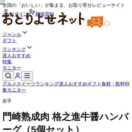
全国の「おいしい」が集まる、お取り寄せレビューサイト
ログイン
新規登録
ジャンル
ギフト
ランキング
達人おすすめ
特集
モニター
グルメ
スイーツ
ランキング
達人おすすめ
ギフト
食材・飲料
特
集
モニター
岩手
門崎熟成肉 格之進
牛醤ハンバ
ーグ（5個セット）