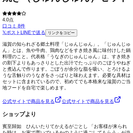
4.0
点
口コミ
8
件
𝕏
ポスト
LINE
で送る
リンクをコピー
滋賀の知られざる郷土料理「じゅんじゅん」。「じゅんじゅ
ん」とは、魚や牛肉、鶏肉などをすき焼き風に味付けした鍋
料理のこと。代表格「うなぎのじゅんじゅん」は、すき焼き
の割下よりもあっさりとした出汁でたっぷりのごぼうやねぎ
と煮込んで作ります。ごぼうが余分な脂を吸い、とろけるよ
うな舌触りのうなぎをさっぱりと味わえます。必要な具材は
セットに含まれているので、初めてでも本格来な滋賀のご当
地フードを自宅で楽しめます。
公式サイトで商品を見る
公式サイトで商品を見る
ショップより
賓至歸如 ひんいたりてかえるがごとし 「お客様が来られ
た時は、お家で寛いでいるかのように過ごしてもらう」が当