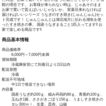
館の理念です。 お客様が来られない時は、じゃあそのまま
お家で寛いで貰えばいいじゃないか。 双葉荘来れなければ
届ければいいシリーズ うなぎのすき焼き(じゅんじゅん)セッ
ト完成です！ じゅんじゅんとは湖北地方に伝わる湖魚を使
ったすき焼きの事。 国産うなぎまるごと1匹入ってます‼️ お
家で楽しめる商品です‼️
商品基本情報
商品価格帯
6,000円～7,000円未満
賞味期限
冷蔵庫保管にて到着日より2日以内
配送形態
冷蔵
配送不可地域
中1日で発送できない場所
内容量
国産うなぎ約200ｇ、縮み蒟蒻約80ｇ、青葱約100ｇ、
玉ねぎ1個、ささがきごぼう150ｇ、うましすき焼きの
タレ300ｍｌ、生姜、昆布、山椒