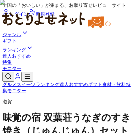
全国の「おいしい」が集まる、お取り寄せレビューサイト
ログイン
新規登録
ジャンル
ギフト
ランキング
達人おすすめ
特集
モニター
グルメ
スイーツ
ランキング
達人おすすめ
ギフト
食材・飲料
特
集
モニター
滋賀
味覚の宿 双葉荘
うなぎのすき
焼き（じゅんじゅん）セット