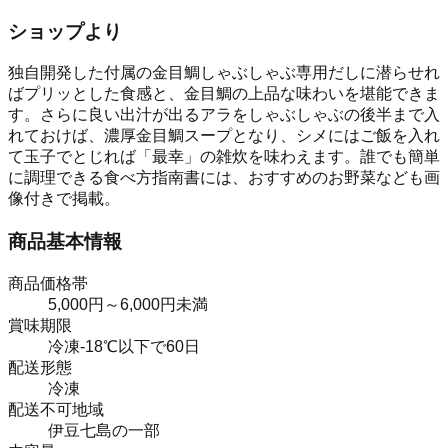
ショップより
独自開発した付属の金目鯛しゃぶしゃぶ専用だしに潜らせれ
ばプリッとした食感と、金目鯛の上品な味わいを堪能できま
す。さらに良い出汁が出るアラをしゃぶしゃぶの後半まで入
れておけば、濃厚金目鯛スープとなり、シメにはご飯を入れ
て玉子でとじれば「最幸」の雑炊を味わえます。誰でも簡単
に調理できる食べ方指南書には、おすすめのお野菜なども画
像付きで掲載。
商品基本情報
商品価格帯
5,000円～6,000円未満
賞味期限
冷凍-18℃以下で60日
配送形態
冷凍
配送不可地域
伊豆七島の一部