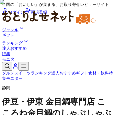
全国の「おいしい」が集まる、お取り寄せレビューサイト
ログイン
新規登録
ジャンル
ギフト
ランキング
達人おすすめ
特集
モニター
グルメ
スイーツ
ランキング
達人おすすめ
ギフト
食材・飲料
特
集
モニター
静岡
伊豆・伊東 金目鯛専門店 こ
ころね
金目鯛のしゃぶしゃぶ