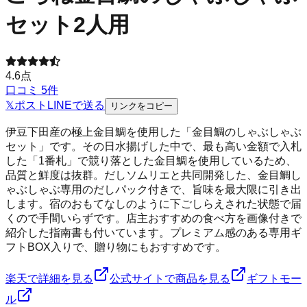
セット2人用
4.6
点
口コミ
5
件
𝕏
ポスト
LINE
で送る
リンクをコピー
伊豆下田産の極上金目鯛を使用した「金目鯛のしゃぶしゃぶ
セット」です。その日水揚げした中で、最も高い金額で入札
した「1番札」で競り落とした金目鯛を使用しているため、
品質と鮮度は抜群。だしソムリエと共同開発した、金目鯛し
ゃぶしゃぶ専用のだしパック付きで、旨味を最大限に引き出
します。宿のおもてなしのように下ごしらえされた状態で届
くので手間いらずです。店主おすすめの食べ方を画像付きで
紹介した指南書も付いています。プレミアム感のある専用ギ
フトBOX入りで、贈り物にもおすすめです。
楽天で詳細を見る
公式サイトで商品を見る
ギフトモー
ル