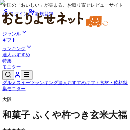
全国の「おいしい」が集まる、お取り寄せレビューサイト
ログイン
新規登録
ジャンル
ギフト
ランキング
達人おすすめ
特集
モニター
グルメ
スイーツ
ランキング
達人おすすめ
ギフト
食材・飲料
特
集
モニター
大阪
和菓子 ふくや
杵つき玄米大福