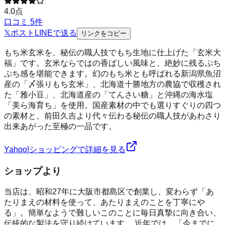
4.0
点
口コミ
5
件
𝕏
ポスト
LINE
で送る
リンクをコピー
もち米玄米を、秘伝の職人技でもち生地に仕上げた「玄米大
福」です。玄米ならではの香ばしい風味と、絶妙に残るぷち
ぷち感を堪能できます。幻のもち米とも呼ばれる新潟県魚沼
産の「〆張りもち玄米」、北海道十勝地方の農協で収穫され
た「雅小豆」、北海道産の「てんさい糖」と沖縄の海水塩
「美ら海育ち」を使用。国産素材の中でも選りすぐりの四つ
の素材と、前田久吉より代々伝わる秘伝の職人技があわさり
出来あがった至極の一品です。
Yahoo!ショッピングで詳細を見る
ショップより
当店は、昭和27年に大阪市都島区で創業し、変わらず「あ
たりまえの材料を使って、あたりまえのことを丁寧にや
る」。簡単なようで難しいこのことに毎日真摯に向き合い、
伝統的な製法を守り続けています。 近年では、「今までに