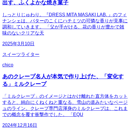
出す、ふくよかな焼き菓子
しっとりじゅわり。『DRESS MITA MASAKI LAB. 』のフィ
ナンシェは、バターのこくにハチミツの可憐な香りが見事に
調和していきます。 「父が手がける、花の香りが豊かで雑
味のないクリアな天
2025年3月10日
スイーツライター
chico
あのクレープ名人が本気で作り上げた、「変化す
る」ミルクレープ
「ミルクレープ」のイメージとはかけ離れた直方体をカット
すると、純白にくねくねと重なる、雪山の道みたいなベージ
ュのライン。クレープ専門店渾身のミルクレープは、これま
での概念を覆す衝撃作でした。 「EQU
2024年12月16日