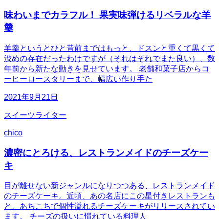
味わいまでカラフル！ 果実味弾けるリベラルな羊
羹
羊羹というとひと昔前まではもっと、ドスンと重くて黒くて
渋めの存在だったわけですが（それはそれでまた良い）、数
年前から新たな動きを見せています。 老舗和菓子店からコ
ーヒーロースタリーまで、幅広い作り手た
2021年9月21日
スイーツライター
chico
濃密にとろける、レストランメイドのチーズケー
キ
目が離せない新ジャンルになりつつある、レストランメイド
のチーズケーキ。近頃、あの名店にこの星付きレストランも
と、あちこちで個性溢れるチーズケーキがリリースされてい
ます。 チーズの扱いに慣れている料理人