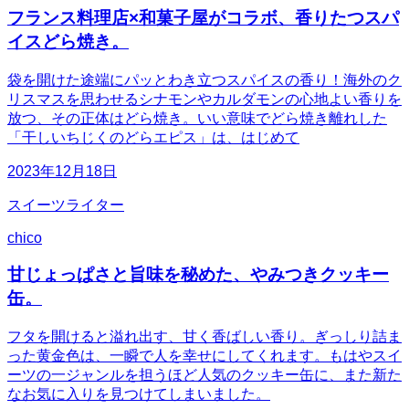
フランス料理店×和菓子屋がコラボ、香りたつスパ
イスどら焼き。
袋を開けた途端にパッとわき立つスパイスの香り！海外のク
リスマスを思わせるシナモンやカルダモンの心地よい香りを
放つ、その正体はどら焼き。いい意味でどら焼き離れした
「干しいちじくのどらエピス」は、はじめて
2023年12月18日
スイーツライター
chico
甘じょっぱさと旨味を秘めた、やみつきクッキー
缶。
フタを開けると溢れ出す、甘く香ばしい香り。ぎっしり詰ま
った黄金色は、一瞬で人を幸せにしてくれます。もはやスイ
ーツの一ジャンルを担うほど人気のクッキー缶に、また新た
なお気に入りを見つけてしまいました。