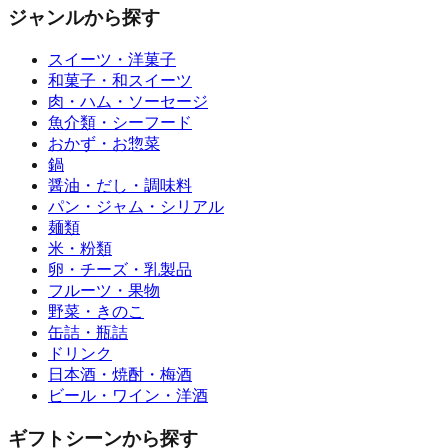
ジャンルから探す
スイーツ・洋菓子
和菓子・和スイーツ
肉・ハム・ソーセージ
魚介類・シーフード
おかず・お惣菜
鍋
醤油・だし・調味料
パン・ジャム・シリアル
麺類
米・粉類
卵・チーズ・乳製品
フルーツ・果物
野菜・きのこ
缶詰・瓶詰
ドリンク
日本酒・焼酎・梅酒
ビール・ワイン・洋酒
ギフトシーンから探す