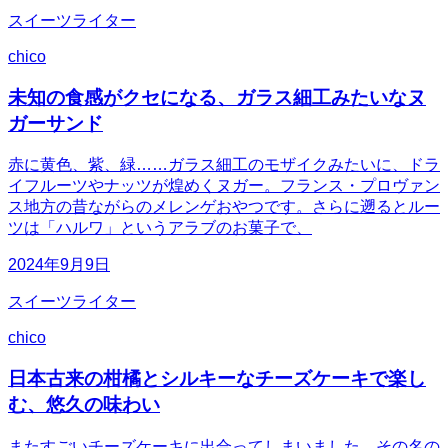
スイーツライター
chico
未知の食感がクセになる、ガラス細工みたいなヌ
ガーサンド
赤に黄色、紫、緑……ガラス細工のモザイクみたいに、ドラ
イフルーツやナッツが煌めくヌガー。フランス・プロヴァン
ス地方の昔ながらのメレンゲおやつです。さらに遡るとルー
ツは「ハルワ」というアラブのお菓子で、
2024年9月9日
スイーツライター
chico
日本古来の柑橘とシルキーなチーズケーキで楽し
む、悠久の味わい
またすごいチーズケーキに出合ってしまいました。その名の