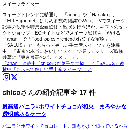
スイーツライター
スイーツトレンドに精通し、「anan」や「Hanako」、
「ELLE goumet」はじめ多数の雑誌やWeb、TVでスイーツ
記事の執筆や特集企画監修・出演を行うほか、ギフトのセレ
クトショップ、ECサイトなどでスイーツ監修も手がける。
「anan」で「Food topics 〜chicoのお菓子な宝物」、
「SALUS」で「もらって嬉しい手土産スイーツ」を連載
中。『東京の本当においしいスイーツ探し』シリーズ監修。
共著に『東京最高のパティスリー』。
「anan」連載中「chicoのお菓子な宝物」
↗
「SALUS」連
載中「もらって嬉しい手土産スイーツ」
↗
chico
さんの紹介記事
全
17
件
最高級バニラ×ホワイトチョコが相乗、まろやかな
透明感あるケーク
バニラとホワイトチョコレート。誰もがよく知っているから