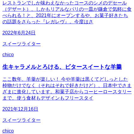
レストランでしか味わえなかったコースのシメのデセール
（デザート）、しかもリアルなパリの一皿が鎌倉で気軽に食
べられる！と、2021年にオープンするや、お菓子好きたち
の話題をさらった『レガレヴ』。今度はさ
2022年6月24日
スイーツライター
chico
生キャラメルとろける、ビタースイートな羊羹
ここ数年、羊羹が楽しい！ 今や羊羹は黒くてどしっとした
棹物だけでなく（それはそれで好きだけど）、日本中でさま
ざまに進化しています。和菓子店からコーヒーロースタリー
まで、使う食材もデザインもフリースタイ
2021年12月16日
スイーツライター
chico