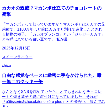
カカオの親戚!?マカンボ仕立てのチョコレートの
衝撃
「マカンボ」って知っていますか？マカンボとはカカオの兄
弟種で、1100万年ほど前にカカオと別れて進化したとされ
る植物の種子。「カカオブランコ」とか「ジャガーカカオ」
とも呼ばれている白い豆です。 私が最
2025年12月15日
スイーツライター
chico
自由な感覚をベースに緻密に手をかけられた、唯
一無二のクッキー缶
なんとなくSNSを眺めていたら、とてもきれいなチョコレ
ートや焼き菓子の姿に釘付けになっていました。それが
『pâtisserie&chocolaterie zéro plus』との出合い。 読んでみ
ると