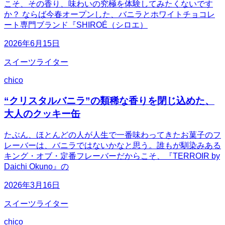
こそ、その香り、味わいの究極を体験してみたくないです
か？ ならば今春オープンした、バニラとホワイトチョコレ
ート専門ブランド『SHIROÉ（シロエ）
2026年6月15日
スイーツライター
chico
“クリスタルバニラ”の類稀な香りを閉じ込めた、
大人のクッキー缶
たぶん、ほとんどの人が人生で一番味わってきたお菓子のフ
レーバーは、バニラではないかなと思う。誰もが馴染みある
キング・オブ・定番フレーバーだからこそ、『TERROIR by
Daichi Okuno』の
2026年3月16日
スイーツライター
chico