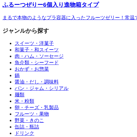
ふるーつぜりー6個入り進物箱タイプ
まるで本物のようなプラ容器に入ったフルーツゼリー！常温
ジャンルから探す
スイーツ・洋菓子
和菓子・和スイーツ
肉・ハム・ソーセージ
魚介類・シーフード
おかず・お惣菜
鍋
醤油・だし・調味料
パン・ジャム・シリアル
麺類
米・粉類
卵・チーズ・乳製品
フルーツ・果物
野菜・きのこ
缶詰・瓶詰
ドリンク