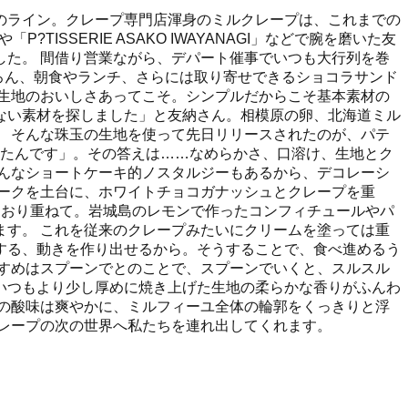
のライン。クレープ専門店渾身のミルクレープは、これまでの
ISSERIE ASAKO IWAYANAGI」などで腕を磨いた友
た。 間借り営業ながら、デパート催事でいつも大行列を巻
ちろん、朝食やランチ、さらには取り寄せできるショコラサンド
生地のおいしさあってこそ。シンプルだからこそ基本素材の
ない素材を探しました」と友納さん。相模原の卵、北海道ミル
 そんな珠玉の生地を使って先日リリースされたのが、パテ
めたんです」。その答えは……なめらかさ、口溶け、生地とク
んなショートケーキ的ノスタルジーもあるから、デコレーシ
ークを土台に、ホワイトチョコガナッシュとクレープを重
もおり重ねて。岩城島のレモンで作ったコンフィチュールやパ
す。 これを従来のクレープみたいにクリームを塗っては重
する、動きを作り出せるから。そうすることで、食べ進めるう
すめはスプーンでとのことで、スプーンでいくと、スルスル
いつもより少し厚めに焼き上げた生地の柔らかな香りがふんわ
の酸味は爽やかに、ミルフィーユ全体の輪郭をくっきりと浮
レープの次の世界へ私たちを連れ出してくれます。