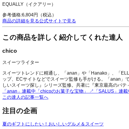
EQUALLY（イクアリー）
参考価格:
6,804
円
（税込）
商品の詳細を見る
公式サイトで見る
この商品を詳しく紹介してくれた達人
chico
スイーツライター
スイーツトレンドに精通し、「anan」や「Hanako」、「E
ップ、ECサイトなどでスイーツ監修も手がける。「anan」で「
しいスイーツ探し』シリーズ監修。共著に『東京最高のパテ
「anan」連載中「chicoのお菓子な宝物」
↗
「SALUS」連
この達人の記事一覧へ
注目の企画
夏のギフトにしたい！おいしいグルメ＆スイーツ