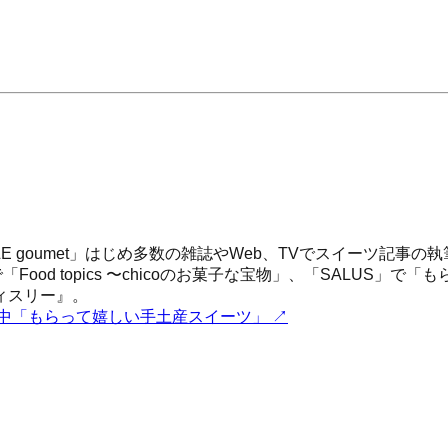
LLE goumet」はじめ多数の雑誌やWeb、TVでスイーツ
Food topics 〜chicoのお菓子な宝物」、「SALUS
ィスリー』。
載中「もらって嬉しい手土産スイーツ」
↗