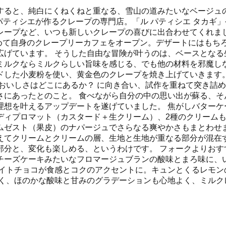
すると、純白にくねくねと重なる、雪山の道みたいなベージュ
ィシエが作るクレープの専門店。「ル パティシエ タカギ」や「P?T
レープなど、いつも新しいクレープの喜びに出合わせてくれまし
初めて自身のクレープリーカフェをオープン。デザートにはも
広げています。 そうした自由な冒険が叶うのは、ベースとなる
ミルクならミルクらしい旨味を感じる、でも他の材料を邪魔し
ドした小麦粉を使い、黄金色のクレープを焼き上げていきます。
おいしさはどこにあるか？ に向き合い、試作を重ねて突き詰
さにあったとのこと。 食べながら自分の中の思い出が蘇る、そ
理想を叶えるアップデートを遂げていました。 焦がしバターケ
ディプロマット（カスタード＋生クリーム）、2種のクリーム
ムゼスト（果皮）のナパージュでさらなる爽やかさもまとわせま
えてクリームとクリームの層、生地と生地が重なる部分が混在
部分と、変化も楽しめる、というわけです。 フォークよりおす
チーズケーキみたいなフロマージュブランの酸味とまろ味に、
ワイトチョコが食感とコクのアクセントに。キュンとくるレモン
いく、ほのかな酸味と甘みのグラデーションも心地よく、ミルク