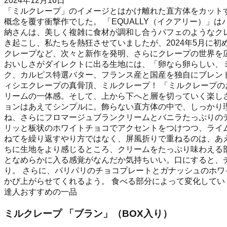
2024年12月16日
「ミルクレープ」のイメージとはかけ離れた直方体をカット
概念を覆す衝撃作でした。 「EQUALLY（イクアリー）」はパテ
納さんは、美しく複雑に食材が調和し合うパフェのようなク
き起こし、私たちを熱狂させていましたが、2024年5月に
クレープなど、次々と新作を発明、さらにクレープの世界を
おいしさがダイレクトに出る生地には、「卵なら卵らしい、
ク、カルピス特選バター、フランス産と国産を独自にブレン
ィシエクレープの真骨頂、ミルクレープ！ 「ミルクレープの
リームの一体感。そして、上から下へと層を切っていく楽し
ョンはあえてシンプルに。飾らない直方体の中で、しっかり
ね、さらにフロマージュブランクリームとバニラたっぷりの
リッと板状のホワイトチョコでアクセントをつけつつ、ライ
ねてを繰り返すやり方ではなく、屏風折りで重ねるのは、あ
ちに生地をより感じるところ、クリームをたっぷり味わえる
となめらかに入る感覚がなんだか気持ちいい。口にすると、
り。 さらに、パリパリのチョコプレートとガナッシュのホ
かび上がらせてくれるよう。 食べる部分によって変化して
達人おすすめの一品
ミルクレープ 「ブラン」（BOX入り）