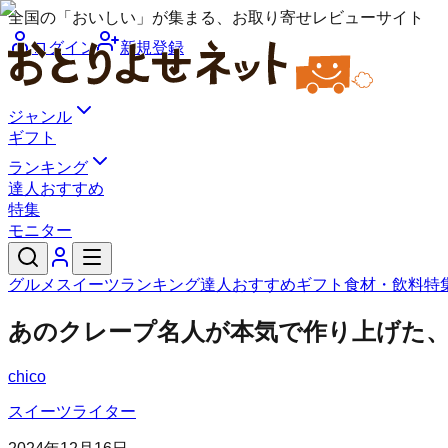
全国の「おいしい」が集まる、お取り寄せレビューサイト
ログイン
新規登録
ジャンル
ギフト
ランキング
達人おすすめ
特集
モニター
グルメ
スイーツ
ランキング
達人おすすめ
ギフト
食材・飲料
特
あのクレープ名人が本気で作り上げた
chico
スイーツライター