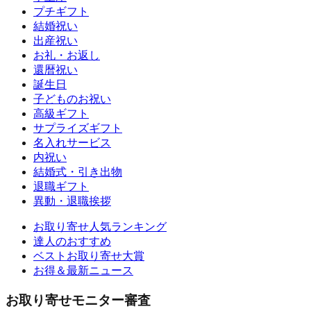
プチギフト
結婚祝い
出産祝い
お礼・お返し
還暦祝い
誕生日
子どものお祝い
高級ギフト
サプライズギフト
名入れサービス
内祝い
結婚式・引き出物
退職ギフト
異動・退職挨拶
お取り寄せ人気ランキング
達人のおすすめ
ベストお取り寄せ大賞
お得＆最新ニュース
お取り寄せモニター審査