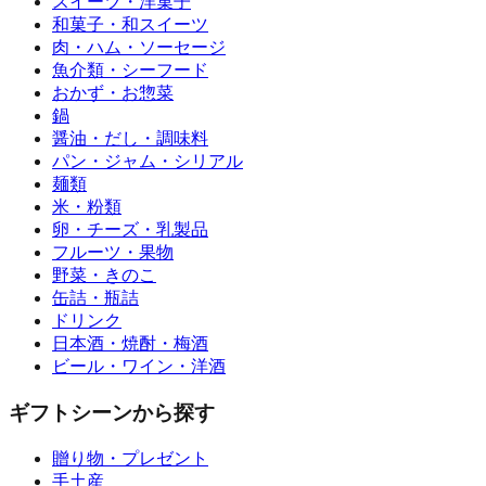
スイーツ・洋菓子
和菓子・和スイーツ
肉・ハム・ソーセージ
魚介類・シーフード
おかず・お惣菜
鍋
醤油・だし・調味料
パン・ジャム・シリアル
麺類
米・粉類
卵・チーズ・乳製品
フルーツ・果物
野菜・きのこ
缶詰・瓶詰
ドリンク
日本酒・焼酎・梅酒
ビール・ワイン・洋酒
ギフトシーンから探す
贈り物・プレゼント
手土産