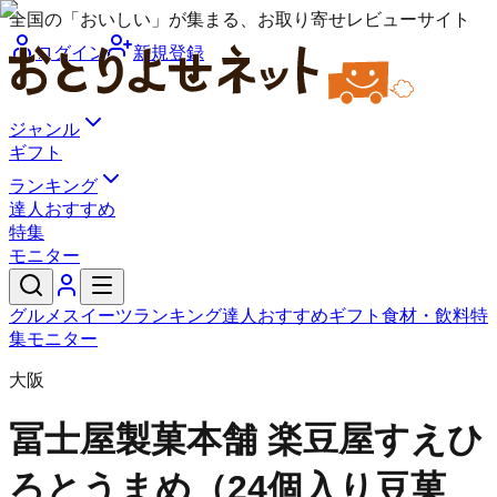
全国の「おいしい」が集まる、お取り寄せレビューサイト
ログイン
新規登録
ジャンル
ギフト
ランキング
達人おすすめ
特集
モニター
グルメ
スイーツ
ランキング
達人おすすめ
ギフト
食材・飲料
特
集
モニター
大阪
冨士屋製菓本舗 楽豆屋
すえひ
ろとうまめ（24個入り豆菓