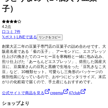
子）
4.2
点
口コミ
7
件
𝕏
ポスト
LINE
で送る
リンクをコピー
創業大正二年の豆菓子専門店の豆菓子の詰め合わせです。大
阪産名産である「雀の玉子」、アーモンドに、エスプレッソ
仕上げの挽きたてのコーヒー豆を寒梅粉と一緒に包み込み、
煎り仕上げた「あーもんどエスプレッソ」、焙煎した国産大
豆に、豆腐屋さんの豆乳と黒糖で生地をった「豆乳きなこ大
豆」など、10種類セット。可愛らし三角形のパッケージの
個別包装になっているので、おやつにピッタリサイズ。末広
がりの化粧箱で届くので、手土産にもおすすめです。
公式サイトで商品を見る
creema
47club
ショップより