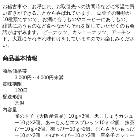
お稽古事や、お呼ばれ、お取引先への訪問時などに常温で買
い置きができることから喜ばれています。 豆菓子の種類が
10種類ですので、お酒に合うものやコーヒーにあうもの、
緑茶にあうものなど食べながらそれを探していただくのも会
話がはずみます。 ピーナッツ、カシューナッツ、アーモン
ド、大豆にそれぞれ味付けをしていますのでお楽しみくださ
い。
商品基本情報
商品価格帯
3,000円～4,000円未満
賞味期限
120日
配送形態
常温
内容量
雀の玉子（大阪産名品）10ｇ×3個、黒こしょうカシュ
ー10ｇ×2個、あーもんどエスプレッソ10ｇ×2個、抹茶
ぴー10ｇ×2個、梅っぴー10ｇ×2個、むらさきいもっぴ
ー10ｇ×2個、かぼちゃぴー10ｇ×2個、唐辛子カシュー