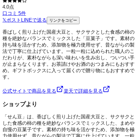
4.0
点
口コミ
5
件
𝕏
ポスト
LINE
で送る
リンクをコピー
香ばしく煎り上げた国産大豆と、サクサクとした食感の柿の
種を絶妙なバランスでミックスした「豆菓子」です。素材の
持ち味を活かすため、添加物を極力使用せず、昔ながらの製
法で丁寧に仕上げています。一粒一粒に込められた職人のこ
だわりが、素朴ながらも深い味わいを生み出し、ついつい手
が止まらなくります。お茶請けやお酒のおつまみにもおすす
め。ギフトボックスに入って届くので贈り物にもおすすめで
す。
公式サイトで商品を見る
楽天で詳細を見る
ショップより
「せん豆」は、香ばしく煎り上げた国産大豆と、サクサクと
した食感の柿の種を絶妙なバランスでミックスした、まめや
自慢の豆菓子です。素材の持ち味を活かすため、添加物を極
力使用せず、昔ながらの製法で丁寧に仕上げています。一粒