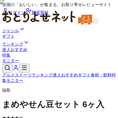
全国の「おいしい」が集まる、お取り寄せレビューサイト
ログイン
新規登録
ジャンル
ギフト
ランキング
達人おすすめ
特集
モニター
グルメ
スイーツ
ランキング
達人おすすめ
ギフト
食材・飲料
特
集
モニター
福島
まめや
せん豆セット 6ヶ入