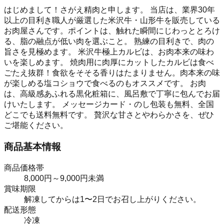
はじめまして！さがえ精肉と申します。 当店は、業界30年
以上の目利き職人が厳選した米沢牛・山形牛を販売している
お肉屋さんです。ポイントは、触れた瞬間にじわっととろけ
る、脂の融点が低い肉を選ぶこと。 熟練の目利きで、肉の
旨さを見極めます。 米沢牛極上カルビは、お肉本来の味わ
いを楽しめます。 焼肉用に肉厚にカットしたカルビは食べ
ごたえ抜群！食欲をそそる香りはたまりません。肉本来の味
が楽しめる塩コショウで食べるのもオススメです。 お肉
は、高級感あふれる黒化粧箱に、風呂敷で丁寧に包んでお届
けいたします。 メッセージカード・のし包装も無料、全国
どこでも送料無料です。 贅沢な甘さとやわらかさを、ぜひ
ご堪能ください。
商品基本情報
商品価格帯
8,000円～9,000円未満
賞味期限
解凍してからは1〜2日でお召し上がりください。
配送形態
冷凍