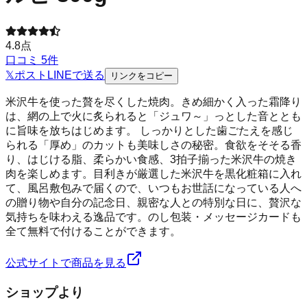
4.8
点
口コミ
5
件
𝕏
ポスト
LINE
で送る
リンクをコピー
米沢牛を使った贅を尽くした焼肉。きめ細かく入った霜降り
は、網の上で火に炙られると「ジュワ～」っとした音ととも
に旨味を放ちはじめます。 しっかりとした歯ごたえを感じ
られる「厚め」のカットも美味しさの秘密。食欲をそそる香
り、はじける脂、柔らかい食感、3拍子揃った米沢牛の焼き
肉を楽しめます。目利きが厳選した米沢牛を黒化粧箱に入れ
て、風呂敷包みで届くので、いつもお世話になっている人へ
の贈り物や自分の記念日、親密な人との特別な日に、贅沢な
気持ちを味わえる逸品です。のし包装・メッセージカードも
全て無料で付けることができます。
公式サイトで商品を見る
ショップより