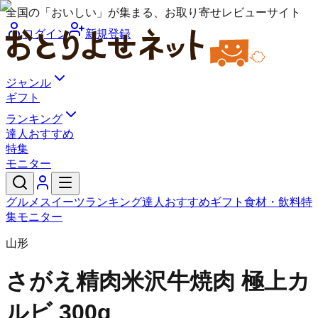
全国の「おいしい」が集まる、お取り寄せレビューサイト
ログイン
新規登録
ジャンル
ギフト
ランキング
達人おすすめ
特集
モニター
グルメ
スイーツ
ランキング
達人おすすめ
ギフト
食材・飲料
特
集
モニター
山形
さがえ精肉
米沢牛焼肉 極上カ
ルビ 300g