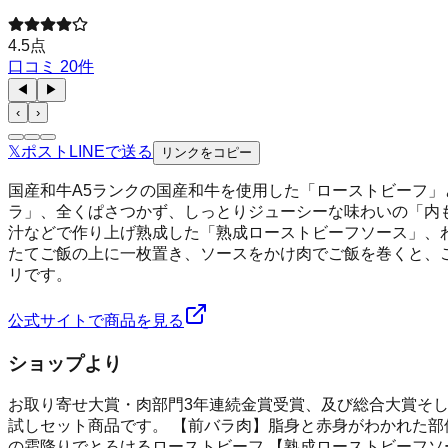
4.5
点
口コミ
20
件
◀
▶
‹
›
𝕏
ポスト
LINE
で送る
リンクをコピー
国産和牛A5ランクの国産和牛を使用した「ローストビーフ」
ラ」、全くぱさつかず、しっとりジューシーな味わいの「内
汁などで作り上げ熟成した「熟成ローストビーフソース」、
たてご飯の上に一枚置き、ソースをかけ肉でご飯を巻くと、
リです。
公式サイトで商品を見る
ショップより
お取り寄せ大賞・肉部門3年連続金賞受賞、及び総合大賞そし
試しセット商品です。 【前バラ肉】脂身と赤身がわかれた部
の霜降りでとろけるローストビーフ 【熟成ローストビーフソ