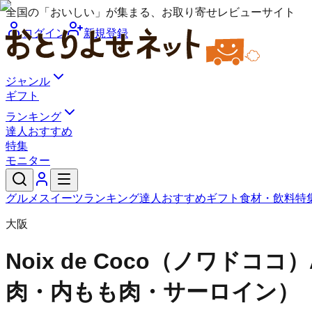
全国の「おいしい」が集まる、お取り寄せレビューサイト
ログイン
新規登録
ジャンル
ギフト
ランキング
達人おすすめ
特集
モニター
グルメ
スイーツ
ランキング
達人おすすめ
ギフト
食材・飲料
特
大阪
Noix de Coco（ノワドココ）
肉・内もも肉・サーロイン）