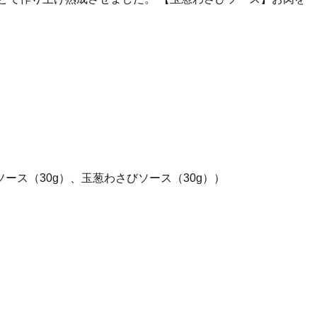
ース（30g）、玉葱わさびソース（30g））