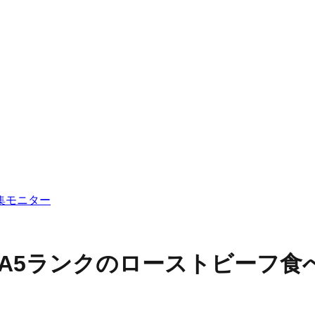
集
モニター
A5ランクのローストビーフ食