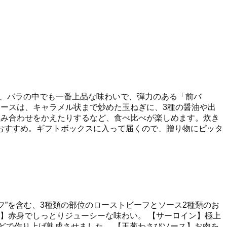
は、バラの中でも一番上品な味わいで、弾力のある「前バ
ースは、キャラメル状まで炒めた玉ねぎに、3種の醤油や出
組み合わせをかえたりするなど、食べ比べが楽しめます。炊き
おすすめ。ギフトボックスに入って届くので、贈り物にピッタ
フ”を含む、3種類の部位のローストビーフとソース2種類のお
】赤身でしっとりジューシーな味わい。 【サーロイン】極上
どで作り上げ熟成させました。 【玉葱わさびソース】お肉を