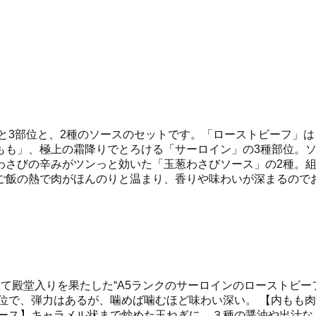
と3部位と、2種のソースのセットです。「ローストビーフ」
もも」、極上の霜降りでとろける「サーロイン」の3種部位。ソ
わさびの辛みがツンっと効いた「玉葱わさびソース」の2種。
ご飯の熱で肉がほんのりと温まり、香りや味わいが深まるので
て殿堂入りを果たした“A5ランクのサーロインのローストビー
位で、弾力はあるが、噛めば噛むほど味わい深い。 【内もも肉
ース】キャラメル状まで炒めた玉ねぎに、３種の醤油や出汁な