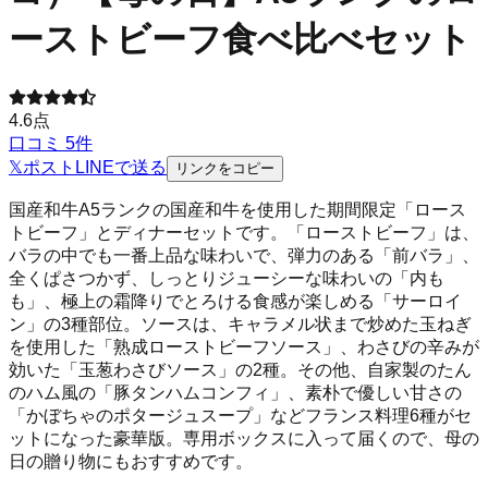
ーストビーフ食べ比べセット
4.6
点
口コミ
5
件
𝕏
ポスト
LINE
で送る
リンクをコピー
国産和牛A5ランクの国産和牛を使用した期間限定「ロース
トビーフ」とディナーセットです。「ローストビーフ」は、
バラの中でも一番上品な味わいで、弾力のある「前バラ」、
全くぱさつかず、しっとりジューシーな味わいの「内も
も」、極上の霜降りでとろける食感が楽しめる「サーロイ
ン」の3種部位。ソースは、キャラメル状まで炒めた玉ねぎ
を使用した「熟成ローストビーフソース」、わさびの辛みが
効いた「玉葱わさびソース」の2種。その他、自家製のたん
のハム風の「豚タンハムコンフィ」、素朴で優しい甘さの
「かぼちゃのポタージュスープ」などフランス料理6種がセ
ットになった豪華版。専用ボックスに入って届くので、母の
日の贈り物にもおすすめです。