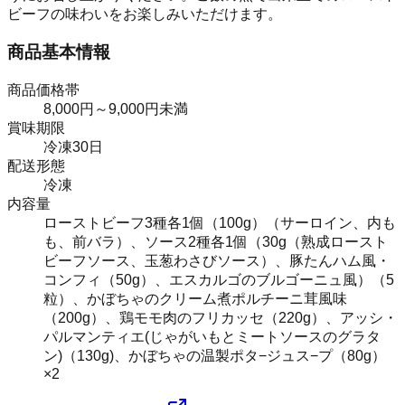
ビーフの味わいをお楽しみいただけます。
商品基本情報
商品価格帯
8,000円～9,000円未満
賞味期限
冷凍30日
配送形態
冷凍
内容量
ローストビーフ3種各1個（100g）（サーロイン、内も
も、前バラ）、ソース2種各1個（30g（熟成ロースト
ビーフソース、玉葱わさびソース）、豚たんハム風・
コンフィ（50g）、エスカルゴのブルゴーニュ風）（5
粒）、かぼちゃのクリーム煮ポルチーニ茸風味
（200g）、鶏モモ肉のフリカッセ（220g）、アッシ・
パルマンティエ(じゃがいもとミートソースのグラタ
ン)（130g)、かぼちゃの温製ポタ−ジュス−プ（80g）
×2