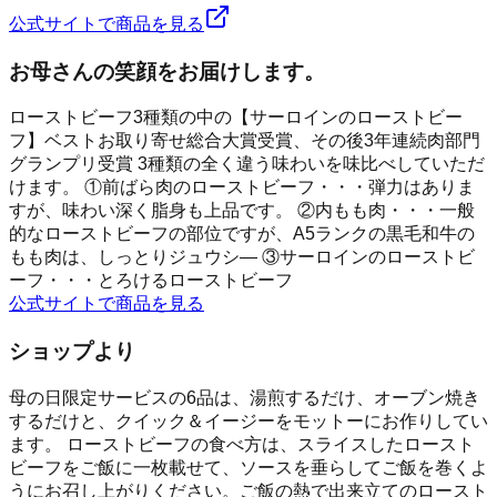
公式サイトで商品を見る
お母さんの笑顔をお届けします。
ローストビーフ3種類の中の【サーロインのローストビー
フ】ベストお取り寄せ総合大賞受賞、その後3年連続肉部門
グランプリ受賞 3種類の全く違う味わいを味比べしていただ
けます。 ①前ばら肉のローストビーフ・・・弾力はありま
すが、味わい深く脂身も上品です。 ②内もも肉・・・一般
的なローストビーフの部位ですが、A5ランクの黒毛和牛の
もも肉は、しっとりジュウシ― ③サーロインのローストビ
ーフ・・・とろけるローストビーフ
公式サイトで商品を見る
ショップより
母の日限定サービスの6品は、湯煎するだけ、オーブン焼き
するだけと、クイック＆イージーをモットーにお作りしてい
ます。 ローストビーフの食べ方は、スライスしたロースト
ビーフをご飯に一枚載せて、ソースを垂らしてご飯を巻くよ
うにお召し上がりください。ご飯の熱で出来立てのロースト