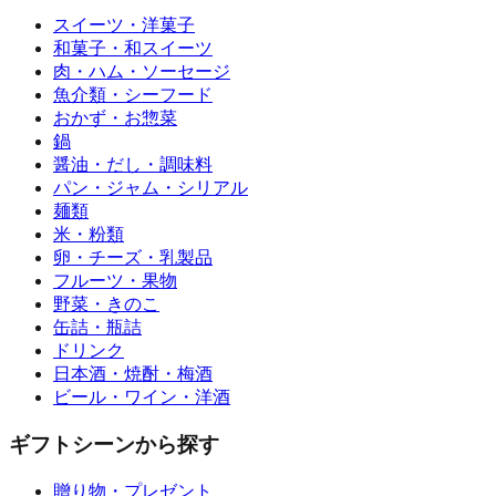
スイーツ・洋菓子
和菓子・和スイーツ
肉・ハム・ソーセージ
魚介類・シーフード
おかず・お惣菜
鍋
醤油・だし・調味料
パン・ジャム・シリアル
麺類
米・粉類
卵・チーズ・乳製品
フルーツ・果物
野菜・きのこ
缶詰・瓶詰
ドリンク
日本酒・焼酎・梅酒
ビール・ワイン・洋酒
ギフトシーンから探す
贈り物・プレゼント