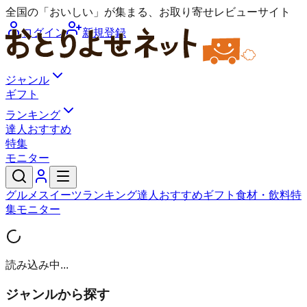
全国の「おいしい」が集まる、お取り寄せレビューサイト
ログイン
新規登録
ジャンル
ギフト
ランキング
達人おすすめ
特集
モニター
グルメ
スイーツ
ランキング
達人おすすめ
ギフト
食材・飲料
特
集
モニター
読み込み中...
ジャンルから探す