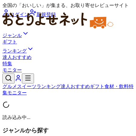
全国の「おいしい」が集まる、お取り寄せレビューサイト
ログイン
新規登録
ジャンル
ギフト
ランキング
達人おすすめ
特集
モニター
グルメ
スイーツ
ランキング
達人おすすめ
ギフト
食材・飲料
特
集
モニター
読み込み中...
ジャンルから探す