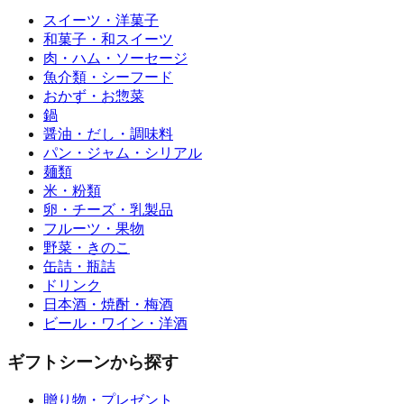
スイーツ・洋菓子
和菓子・和スイーツ
肉・ハム・ソーセージ
魚介類・シーフード
おかず・お惣菜
鍋
醤油・だし・調味料
パン・ジャム・シリアル
麺類
米・粉類
卵・チーズ・乳製品
フルーツ・果物
野菜・きのこ
缶詰・瓶詰
ドリンク
日本酒・焼酎・梅酒
ビール・ワイン・洋酒
ギフトシーンから探す
贈り物・プレゼント