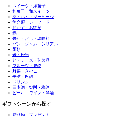
スイーツ・洋菓子
和菓子・和スイーツ
肉・ハム・ソーセージ
魚介類・シーフード
おかず・お惣菜
鍋
醤油・だし・調味料
パン・ジャム・シリアル
麺類
米・粉類
卵・チーズ・乳製品
フルーツ・果物
野菜・きのこ
缶詰・瓶詰
ドリンク
日本酒・焼酎・梅酒
ビール・ワイン・洋酒
ギフトシーンから探す
贈り物・プレゼント