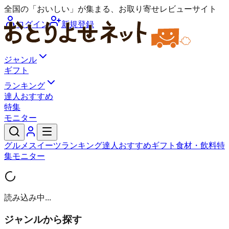
全国の「おいしい」が集まる、お取り寄せレビューサイト
ログイン
新規登録
ジャンル
ギフト
ランキング
達人おすすめ
特集
モニター
グルメ
スイーツ
ランキング
達人おすすめ
ギフト
食材・飲料
特
集
モニター
読み込み中...
ジャンルから探す