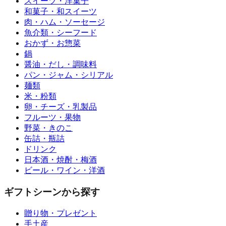
スイーツ・洋菓子
和菓子・和スイーツ
肉・ハム・ソーセージ
魚介類・シーフード
おかず・お惣菜
鍋
醤油・だし・調味料
パン・ジャム・シリアル
麺類
米・粉類
卵・チーズ・乳製品
フルーツ・果物
野菜・きのこ
缶詰・瓶詰
ドリンク
日本酒・焼酎・梅酒
ビール・ワイン・洋酒
ギフトシーンから探す
贈り物・プレゼント
手土産