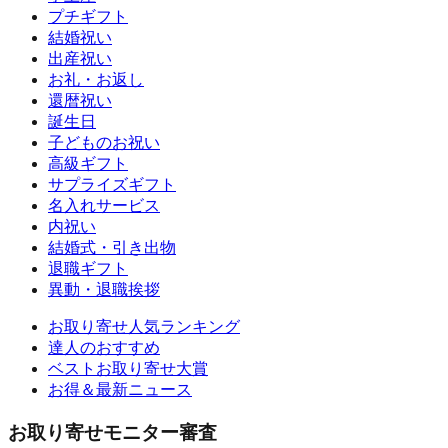
プチギフト
結婚祝い
出産祝い
お礼・お返し
還暦祝い
誕生日
子どものお祝い
高級ギフト
サプライズギフト
名入れサービス
内祝い
結婚式・引き出物
退職ギフト
異動・退職挨拶
お取り寄せ人気ランキング
達人のおすすめ
ベストお取り寄せ大賞
お得＆最新ニュース
お取り寄せモニター審査