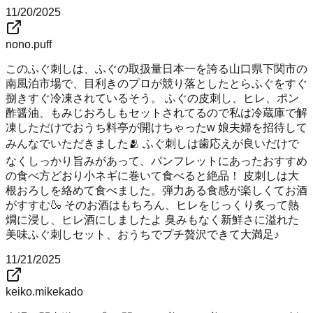
11/20/2025
nono.puff
このふぐ刺しは、ふぐの取扱量日本一を誇る山口県下関市の
南風泊市場で、目利きのプロが競り落としたとらふぐをすぐ
捌きすぐ冷凍されているそう。 ふぐの皮刺し、ヒレ、ポン
酢醤油、もみじおろしもセットされてるので私は冷蔵庫で解
凍しただけでおうち料亭が開けちゃったw 娘夫婦を招待して
みんなでいただきました🫂 ふぐ刺しは歯応えが良いだけで
なくしっかり旨みがあって、パンフレットにあったおすすめ
の食べ方どおり小ネギに巻いて食べると絶品！ 皮刺しは大
根おろしを絡めて食べました。弾力ある食感が楽しくてお酒
がすすむ🍶 そのお酒はもちろん、ヒレをじっくり炙って熱
燗に浸し、ヒレ酒にしましたよ 臭みもなく新鮮さに溢れた
美味ふぐ刺しセット、おうちでプチ贅沢できて大満足♪
11/21/2025
keiko.mikekado