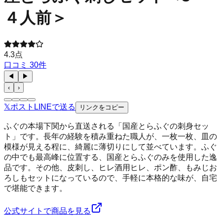
４人前＞
4.3
点
口コミ
30
件
◀
▶
‹
›
𝕏
ポスト
LINE
で送る
リンクをコピー
ふぐの本場下関から直送される「国産とらふぐの刺身セッ
ト」です。長年の経験を積み重ねた職人が、一枚一枚、皿の
模様が見える程に、綺麗に薄切りにして並べています。ふぐ
の中でも最高峰に位置する、国産とらふぐのみを使用した逸
品です。その他、皮刺し、ヒレ酒用ヒレ、ポン酢、もみじお
ろしもセットになっているので、手軽に本格的な味が、自宅
で堪能できます。
公式サイトで商品を見る