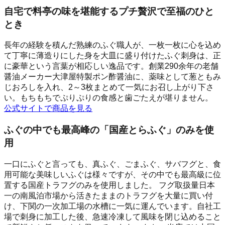
自宅で料亭の味を堪能するプチ贅沢で至福のひと
とき
長年の経験を積んだ熟練のふぐ職人が、一枚一枚に心を込め
て丁寧に薄造りにした身を大皿に盛り付けたふぐ刺身は、正
に豪華という言葉が相応しい逸品です。創業290余年の老舗
醤油メーカー大津屋特製ポン酢醤油に、薬味として葱ともみ
じおろしを入れ、2～3枚まとめて一気にお召し上がり下さ
い。もちもちでぷりぷりの食感と歯ごたえが堪りません。
公式サイトで商品を見る
ふぐの中でも最高峰の「国産とらふぐ」のみを使
用
一口にふぐと言っても、真ふぐ、ごまふぐ、サバフグと、食
用可能な美味しいふぐは様々ですが、その中でも最高級に位
置する国産トラフグのみを使用しました。 フグ取扱量日本
一の南風泊市場から活きたままのトラフグを大量に買い付
け、下関の一次加工場の水槽に一気に運んでいます。自社工
場で刺身に加工した後、急速冷凍して風味を閉じ込めること