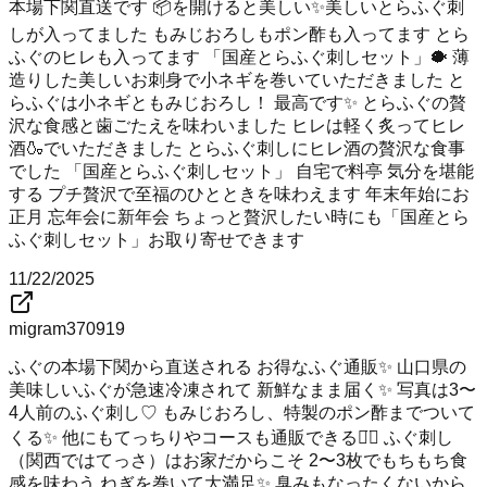
本場下関直送です 📦を開けると美しい✨美しいとらふぐ刺
しが入ってました もみじおろしもポン酢も入ってます とら
ふぐのヒレも入ってます 「国産とらふぐ刺しセット」🐡 薄
造りした美しいお刺身で小ネギを巻いていただきました と
らふぐは小ネギともみじおろし！ 最高です✨ とらふぐの贅
沢な食感と歯ごたえを味わいました ヒレは軽く炙ってヒレ
酒🍶でいただきました とらふぐ刺しにヒレ酒の贅沢な食事
でした 「国産とらふぐ刺しセット」 自宅で料亭 気分を堪能
する プチ贅沢で至福のひとときを味わえます 年末年始にお
正月 忘年会に新年会 ちょっと贅沢したい時にも「国産とら
ふぐ刺しセット」お取り寄せできます
11/22/2025
migram370919
ふぐの本場下関から直送される お得なふぐ通販✨ 山口県の
美味しいふぐが急速冷凍されて 新鮮なまま届く✨ 写真は3〜
4人前のふぐ刺し♡ もみじおろし、特製のポン酢までついて
くる✨ 他にもてっちりやコースも通販できる◡̈⃝ ふぐ刺し
（関西ではてっさ）はお家だからこそ 2〜3枚でもちもち食
感を味わう ねぎを巻いて大満足✨ 臭みもなったくないから