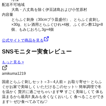
配送不可地域
大島・八丈島を除く伊豆諸島および小笠原村
内容量
とらふぐ刺身（30cmプラ皿盛付）、とらふぐ皮刺し
×30g、ヒレ酒用とらふぐひれ×4枚、ふくポン酢12g×8
個、もみじおろし3g×4個
公式サイトで商品を見る
SNSモニター実食レビュー
もっと見る >
amikuma1219
国産とらふぐ刺しセット＜3～4人前＞ お取り寄せ✨ とらふ
ぐがお家で美味しく いただけるこのセット✨ 簡単調理で冬
を温かく 贅沢に過ごせちゃいます💙 すごく美味しくて 体も
温まるから最高‼️ 臭みも全くなくおいしく 食べることができ
ます✨ ぜひ食べてみてね♡