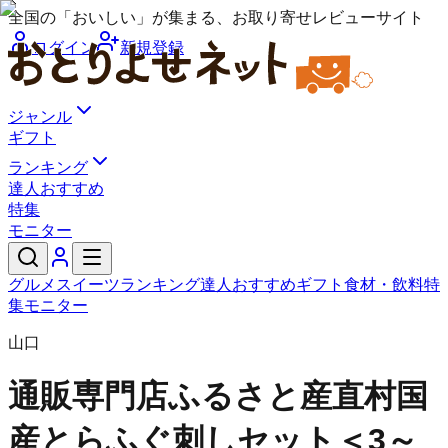
全国の「おいしい」が集まる、お取り寄せレビューサイト
ログイン
新規登録
ジャンル
ギフト
ランキング
達人おすすめ
特集
モニター
グルメ
スイーツ
ランキング
達人おすすめ
ギフト
食材・飲料
特
集
モニター
山口
通販専門店ふるさと産直村
国
産とらふぐ刺しセット＜3～