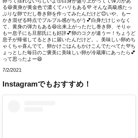
卵って揺れないらしいよ😚白身が盛り上がってて弾力があ
る😆黄身が黄金色で濃くてハリもある💜 そんな高級感たっ
ぷりな卵でだし巻き卵を作ってみたんだけど😊いや、もー
かき混ぜる時点でプルプル感がちがう💕白身だけじゃなく
て、黄身の弾力もある😆出来上がっただし巻き卵、そりゃ
もー息子にも旦那氏にも好評💕卵のコクが違うー！ちょうど
息子が帰省してるときに届いたんだけど。。美味しい卵めち
ゃくちゃ喜んでて。卵かけごはんもかけこんでたべてた💜ち
ょっとした毎日のご褒美に美味しい卵が冷蔵庫にあったら💕
って思ったよー😆 ️
7/2/2021
Instagramでもおすすめ！