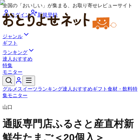
全国の「おいしい」が集まる、お取り寄せレビューサイト
ログイン
新規登録
ジャンル
ギフト
ランキング
達人おすすめ
特集
モニター
グルメ
スイーツ
ランキング
達人おすすめ
ギフト
食材・飲料
特
集
モニター
山口
通販専門店ふるさと産直村
新
鮮生たまご＜20個入＞