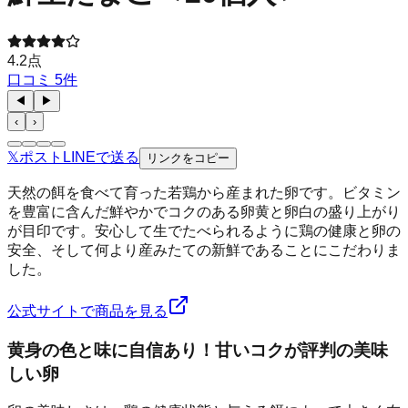
4.2
点
口コミ
5
件
◀
▶
‹
›
𝕏
ポスト
LINE
で送る
リンクをコピー
天然の餌を食べて育った若鶏から産まれた卵です。ビタミン
を豊富に含んだ鮮やかでコクのある卵黄と卵白の盛り上がり
が目印です。安心して生でたべられるように鶏の健康と卵の
安全、そして何より産みたての新鮮であることにこだわりま
した。
公式サイトで商品を見る
黄身の色と味に自信あり！甘いコクが評判の美味
しい卵