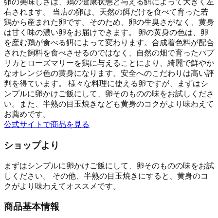
卵の美味しさは、鶏の健康状態と与える餌によって大きく左
右されます。 当店の卵は、天然の餌だけを食べて育った若
鶏から産まれた卵です。そのため、卵の生臭さがなく、黄身
は甘く味の濃い卵をお届けできます。 卵の黄身の色は、卵
を産む鶏が食べる餌によって変わります。合成着色料が配合
された飼料を食べさせるのではなく、自然の畑で育ったパプ
リカとローズマリーを鶏に与えることにより、綺麗で鮮やか
なオレンジ色の黄身になります。安全へのこだわりは高い評
判を得ています。 様々な料理に使える卵ですが、まずはシ
ンプルに卵かけご飯にして、卵そのものの味をお試しくださ
い。また、半熟の目玉焼きなども黄身のコクがより味わえて
お薦めです。
公式サイトで商品を見る
ショップより
まずはシンプルに卵かけご飯にして、卵そのものの味をお試
しください。 その他、半熟の目玉焼きにすると、黄身のコ
クがより味わえてオススメです。
商品基本情報