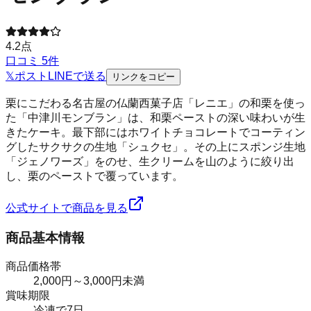
4.2
点
口コミ
5
件
𝕏
ポスト
LINE
で送る
リンクをコピー
栗にこだわる名古屋の仏蘭西菓子店「レニエ」の和栗を使っ
た「中津川モンブラン」は、和栗ペーストの深い味わいが生
きたケーキ。最下部にはホワイトチョコレートでコーティン
グしたサクサクの生地「シュクセ」。その上にスポンジ生地
「ジェノワーズ」をのせ、生クリームを山のように絞り出
し、栗のペーストで覆っています。
公式サイトで商品を見る
商品基本情報
商品価格帯
2,000円～3,000円未満
賞味期限
冷凍で7日