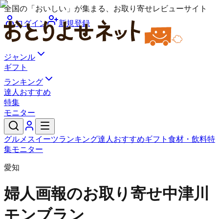
全国の「おいしい」が集まる、お取り寄せレビューサイト
ログイン
新規登録
ジャンル
ギフト
ランキング
達人おすすめ
特集
モニター
グルメ
スイーツ
ランキング
達人おすすめ
ギフト
食材・飲料
特
集
モニター
愛知
婦人画報のお取り寄せ
中津川
モンブラン