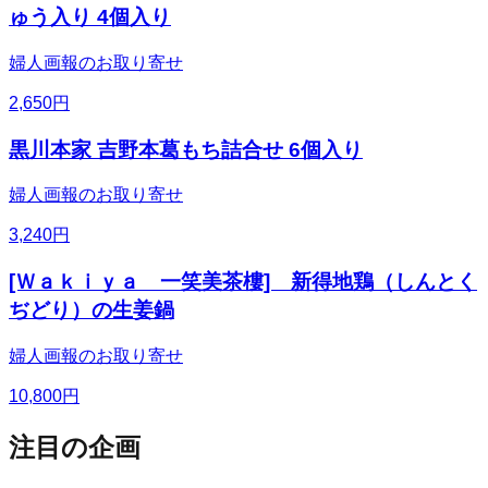
ゅう入り 4個入り
婦人画報のお取り寄せ
2,650
円
黒川本家 吉野本葛もち詰合せ 6個入り
婦人画報のお取り寄せ
3,240
円
[Ｗａｋｉｙａ 一笑美茶樓] 新得地鶏（しんとく
ぢどり）の生姜鍋
婦人画報のお取り寄せ
10,800
円
注目の企画