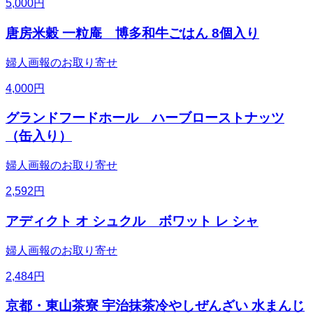
5,000
円
唐房米穀 一粒庵 博多和牛ごはん 8個入り
婦人画報のお取り寄せ
4,000
円
グランドフードホール ハーブローストナッツ
（缶入り）
婦人画報のお取り寄せ
2,592
円
アディクト オ シュクル ボワット レ シャ
婦人画報のお取り寄せ
2,484
円
京都・東山茶寮 宇治抹茶冷やしぜんざい 水まんじ