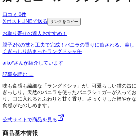
口コミ
0
件
𝕏
ポスト
LINE
で送る
リンクをコピー
お取り寄せの達人おすすめ！
親子2代の技と工夫で完成！バニラの香りに癒される、美し
くぎっしり詰まったラングドシャ缶
aiko*
さんが紹介しています
記事を読む →
味も食感も繊細な「ラングドシャ」が、可愛らしい猫の缶に
ぎっしり。天然のバニラを使ったバニラシュガーが入ってお
り、口に入れるとふわりと甘く香り、さっくりした軽やかな
食感がたのしめます。
公式サイトで商品を見る
商品基本情報