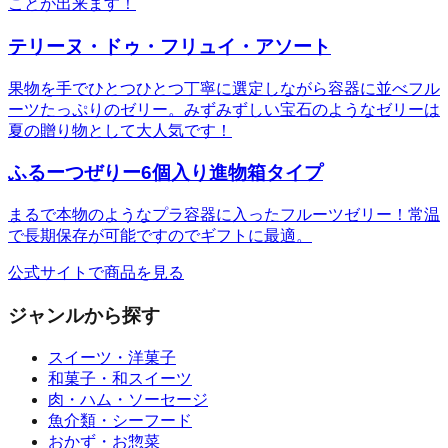
ことが出来ます！
テリーヌ・ドゥ・フリュイ・アソート
果物を手でひとつひとつ丁寧に選定しながら容器に並べフル
ーツたっぷりのゼリー。みずみずしい宝石のようなゼリーは
夏の贈り物として大人気です！
ふるーつぜりー6個入り進物箱タイプ
まるで本物のようなプラ容器に入ったフルーツゼリー！常温
で長期保存が可能ですのでギフトに最適。
公式サイトで商品を見る
ジャンルから探す
スイーツ・洋菓子
和菓子・和スイーツ
肉・ハム・ソーセージ
魚介類・シーフード
おかず・お惣菜