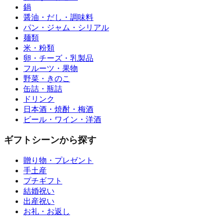
鍋
醤油・だし・調味料
パン・ジャム・シリアル
麺類
米・粉類
卵・チーズ・乳製品
フルーツ・果物
野菜・きのこ
缶詰・瓶詰
ドリンク
日本酒・焼酎・梅酒
ビール・ワイン・洋酒
ギフトシーンから探す
贈り物・プレゼント
手土産
プチギフト
結婚祝い
出産祝い
お礼・お返し