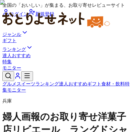
全国の「おいしい」が集まる、お取り寄せレビューサイト
ログイン
新規登録
ジャンル
ギフト
ランキング
達人おすすめ
特集
モニター
グルメ
スイーツ
ランキング
達人おすすめ
ギフト
食材・飲料
特
集
モニター
兵庫
婦人画報のお取り寄せ
洋菓子
店リビエール ラングドシャ