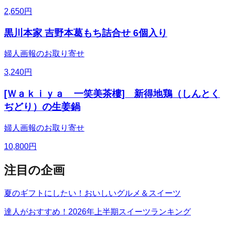
2,650
円
黒川本家 吉野本葛もち詰合せ 6個入り
婦人画報のお取り寄せ
3,240
円
[Ｗａｋｉｙａ 一笑美茶樓] 新得地鶏（しんとく
ぢどり）の生姜鍋
婦人画報のお取り寄せ
10,800
円
注目の企画
夏のギフトにしたい！おいしいグルメ＆スイーツ
達人がおすすめ！2026年上半期スイーツランキング