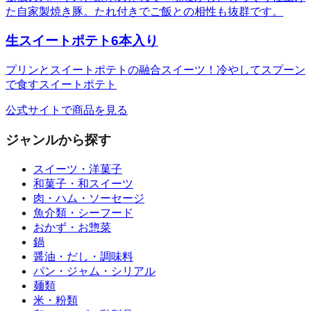
た自家製焼き豚。たれ付きでご飯との相性も抜群です。
生スイートポテト6本入り
プリンとスイートポテトの融合スイーツ！冷やしてスプーン
で食すスイートポテト
公式サイトで商品を見る
ジャンルから探す
スイーツ・洋菓子
和菓子・和スイーツ
肉・ハム・ソーセージ
魚介類・シーフード
おかず・お惣菜
鍋
醤油・だし・調味料
パン・ジャム・シリアル
麺類
米・粉類