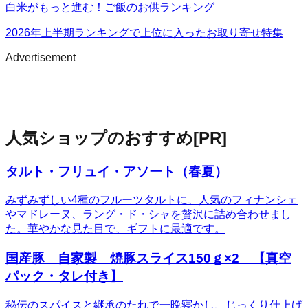
白米がもっと進む！ご飯のお供ランキング
2026年上半期ランキングで上位に入ったお取り寄せ特集
Advertisement
人気ショップのおすすめ
[PR]
タルト・フリュイ・アソート（春夏）
みずみずしい4種のフルーツタルトに、人気のフィナンシェ
やマドレーヌ、ラング・ド・シャを贅沢に詰め合わせまし
た。華やかな見た目で、ギフトに最適です。
国産豚 自家製 焼豚スライス150ｇ×2 【真空
パック・タレ付き】
秘伝のスパイスと継承のたれで一晩寝かし、じっくり仕上げ