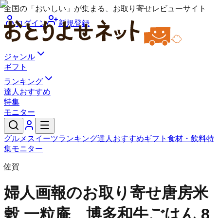
全国の「おいしい」が集まる、お取り寄せレビューサイト
ログイン
新規登録
ジャンル
ギフト
ランキング
達人おすすめ
特集
モニター
グルメ
スイーツ
ランキング
達人おすすめ
ギフト
食材・飲料
特
集
モニター
佐賀
婦人画報のお取り寄せ
唐房米
穀 一粒庵 博多和牛ごはん 8