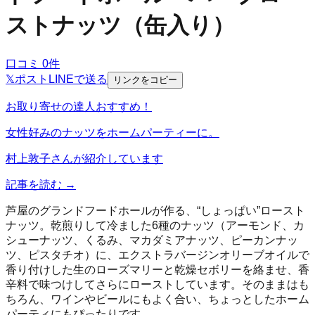
ストナッツ（缶入り）
口コミ
0
件
𝕏
ポスト
LINE
で送る
リンクをコピー
お取り寄せの達人おすすめ！
女性好みのナッツをホームパーティーに。
村上敦子
さんが紹介しています
記事を読む →
芦屋のグランドフードホールが作る、“しょっぱい”ロースト
ナッツ。乾煎りして冷ました6種のナッツ（アーモンド、カ
シューナッツ、くるみ、マカダミアナッツ、ピーカンナッ
ツ、ピスタチオ）に、エクストラバージンオリーブオイルで
香り付けした生のローズマリーと乾燥セボリーを絡ませ、香
辛料で味つけしてさらにローストしています。そのままはも
ちろん、ワインやビールにもよく合い、ちょっとしたホーム
パーティにもぴったりです。