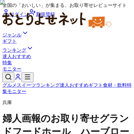
全国の「おいしい」が集まる、お取り寄せレビューサイト
ログイン
新規登録
ジャンル
ギフト
ランキング
達人おすすめ
特集
モニター
グルメ
スイーツ
ランキング
達人おすすめ
ギフト
食材・飲料
特
集
モニター
兵庫
婦人画報のお取り寄せ
グラン
ドフードホール ハーブロー