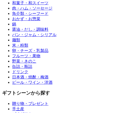
和菓子・和スイーツ
肉・ハム・ソーセージ
魚介類・シーフード
おかず・お惣菜
鍋
醤油・だし・調味料
パン・ジャム・シリアル
麺類
米・粉類
卵・チーズ・乳製品
フルーツ・果物
野菜・きのこ
缶詰・瓶詰
ドリンク
日本酒・焼酎・梅酒
ビール・ワイン・洋酒
ギフトシーンから探す
贈り物・プレゼント
手土産