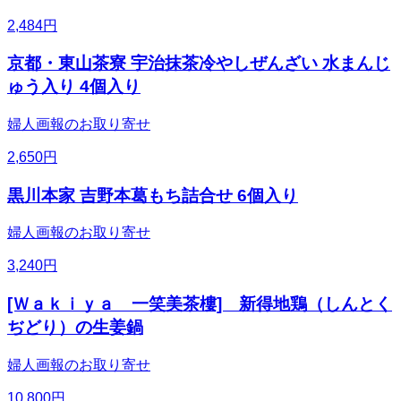
2,484
円
京都・東山茶寮 宇治抹茶冷やしぜんざい 水まんじ
ゅう入り 4個入り
婦人画報のお取り寄せ
2,650
円
黒川本家 吉野本葛もち詰合せ 6個入り
婦人画報のお取り寄せ
3,240
円
[Ｗａｋｉｙａ 一笑美茶樓] 新得地鶏（しんとく
ぢどり）の生姜鍋
婦人画報のお取り寄せ
10,800
円