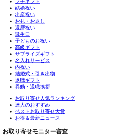
プチギフト
結婚祝い
出産祝い
お礼・お返し
還暦祝い
誕生日
子どものお祝い
高級ギフト
サプライズギフト
名入れサービス
内祝い
結婚式・引き出物
退職ギフト
異動・退職挨拶
お取り寄せ人気ランキング
達人のおすすめ
ベストお取り寄せ大賞
お得＆最新ニュース
お取り寄せモニター審査