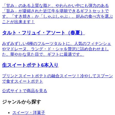
「甘み」のある上質な脂と、やわらかい中にも弾力のある
「旨み」が凝縮された近江牛を堪能できるギフトセットで
す。「すき焼き」か「しゃぶしゃぶ」、好みの食べ方を選ぶ
ことが出来ます！
タルト・フリュイ・アソート（春夏）
みずみずしい4種のフルーツタルトに、人気のフィナンシェ
やマドレーヌ、ラング・ド・シャを贅沢に詰め合わせまし
た。華やかな見た目で、ギフトに最適です。
生スイートポテト6本入り
プリンとスイートポテトの融合スイーツ！冷やしてスプーン
で食すスイートポテト
公式サイトで商品を見る
ジャンルから探す
スイーツ・洋菓子