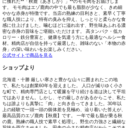
に獲れた**「秋鹿（あきしか）」**のモモ肉をお届けしま
す。 モモ肉はエゾ鹿肉の中でも最も脂肪が少なく、きめ細
やかな赤身が特徴です。当店の熟練の目利きと、素早く丁寧
な職人技により、特有の臭みを抑え、しっとりと柔らかな食
感に仕上げました。噛むほどに溢れ出す、野生味あふれる濃
密な赤身の旨味をご堪能いただけます。 高タンパク・低カ
ロリー・鉄分豊富と、健康を気遣う方にも最適なヘルシー食
材。精肉店が自信を持って厳選した、雑味のない「本物の赤
身」の深い味わいをお楽しみください。
公式サイトで商品を見る
ショップより
北海道・十勝 厳しい寒さと豊かな山々に囲まれたこの地
で、私たちは創業60年を迎えました。 人口が減りゆく小さ
な町で、精肉専門店として暖簾を守り続ける道は決して平坦
ではありません。しかし、その厳しさがあるからこそ、私た
ちは誰よりも真摯に「肉」と向き合ってきました。30年以
上の経験で一頭一頭の個体差を見極め、辿り着いた答えが、
最高品質のエゾ鹿肉【秋鹿】です。 一年で最も脂が乗る秋
の鹿。熟練の職人技で素早く処理し、野生の力強さと繊細な
旨味を両立させました。田舎の小さな精肉店だからこそでき