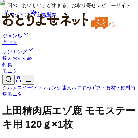
全国の「おいしい」が集まる、お取り寄せレビューサイト
ログイン
新規登録
ジャンル
ギフト
ランキング
達人おすすめ
特集
モニター
グルメ
スイーツ
ランキング
達人おすすめ
ギフト
食材・飲料
特
集
モニター
上田精肉店
エゾ鹿 モモステー
キ用 120ｇ×1枚