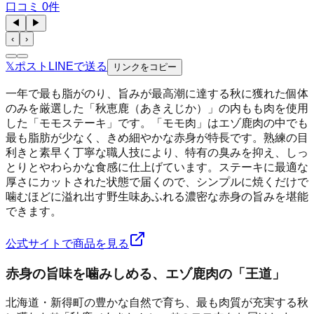
口コミ
0
件
◀
▶
‹
›
𝕏
ポスト
LINE
で送る
リンクをコピー
一年で最も脂がのり、旨みが最高潮に達する秋に獲れた個体
のみを厳選した「秋恵鹿（あきえじか）」の内もも肉を使用
した「モモステーキ」です。「モモ肉」はエゾ鹿肉の中でも
最も脂肪が少なく、きめ細やかな赤身が特長です。熟練の目
利きと素早く丁寧な職人技により、特有の臭みを抑え、しっ
とりとやわらかな食感に仕上げています。ステーキに最適な
厚さにカットされた状態で届くので、シンプルに焼くだけで
噛むほどに溢れ出す野生味あふれる濃密な赤身の旨みを堪能
できます。
公式サイトで商品を見る
赤身の旨味を噛みしめる、エゾ鹿肉の「王道」
北海道・新得町の豊かな自然で育ち、最も肉質が充実する秋