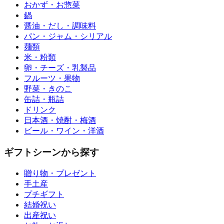
おかず・お惣菜
鍋
醤油・だし・調味料
パン・ジャム・シリアル
麺類
米・粉類
卵・チーズ・乳製品
フルーツ・果物
野菜・きのこ
缶詰・瓶詰
ドリンク
日本酒・焼酎・梅酒
ビール・ワイン・洋酒
ギフトシーンから探す
贈り物・プレゼント
手土産
プチギフト
結婚祝い
出産祝い