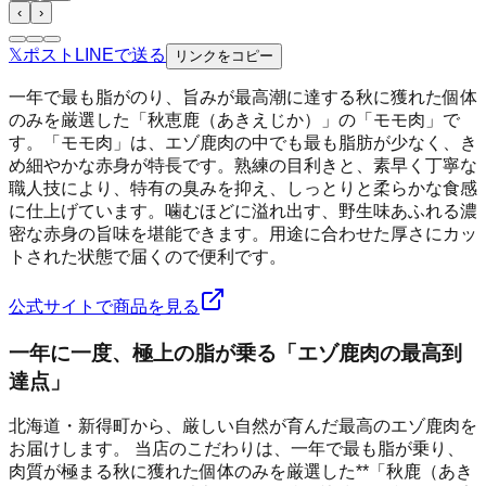
‹
›
𝕏
ポスト
LINE
で送る
リンクをコピー
一年で最も脂がのり、旨みが最高潮に達する秋に獲れた個体
のみを厳選した「秋恵鹿（あきえじか）」の「モモ肉」で
す。「モモ肉」は、エゾ鹿肉の中でも最も脂肪が少なく、き
め細やかな赤身が特長です。熟練の目利きと、素早く丁寧な
職人技により、特有の臭みを抑え、しっとりと柔らかな食感
に仕上げています。噛むほどに溢れ出す、野生味あふれる濃
密な赤身の旨味を堪能できます。用途に合わせた厚さにカッ
トされた状態で届くので便利です。
公式サイトで商品を見る
一年に一度、極上の脂が乗る「エゾ鹿肉の最高到
達点」
北海道・新得町から、厳しい自然が育んだ最高のエゾ鹿肉を
お届けします。 当店のこだわりは、一年で最も脂が乗り、
肉質が極まる秋に獲れた個体のみを厳選した**「秋鹿（あき