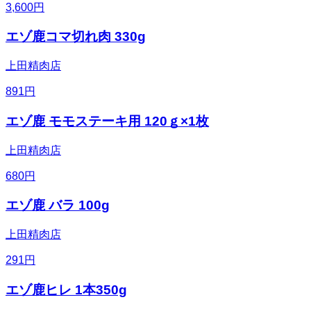
3,600
円
エゾ鹿コマ切れ肉 330g
上田精肉店
891
円
エゾ鹿 モモステーキ用 120ｇ×1枚
上田精肉店
680
円
エゾ鹿 バラ 100g
上田精肉店
291
円
エゾ鹿ヒレ 1本350g