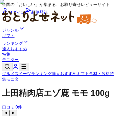
全国の「おいしい」が集まる、お取り寄せレビューサイト
ログイン
新規登録
ジャンル
ギフト
ランキング
達人おすすめ
特集
モニター
グルメ
スイーツ
ランキング
達人おすすめ
ギフト
食材・飲料
特
集
モニター
上田精肉店
エゾ鹿 モモ 100g
口コミ
0
件
◀
▶