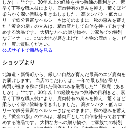
しか）」**です。30年以上の経験を持つ熟練の目利きと、素
早く丁寧な職人技により、鹿肉特有の臭みを抑え、驚くほど
柔らかく深い旨味を引き出しました。 高タンパク・低カロ
リーで鉄分豊富なヘルシーさはそのままに、秋の恵みを蓄え
た「黄金の脂」の甘みは、精肉店として自信を持っておすす
めする逸品です。 大切な方への贈り物や、ご家族での特別
なディナーに。北の大地が磨き上げた「本物の鹿肉」を、ぜ
ひ一度ご賞味ください。
公式サイトで商品を見る
ショップより
北海道・新得町から、厳しい自然が育んだ最高のエゾ鹿肉を
お届けします。 当店のこだわりは、一年で最も脂が乗り、
肉質が極まる秋に獲れた個体のみを厳選した**「秋鹿（あき
しか）」**です。30年以上の経験を持つ熟練の目利きと、素
早く丁寧な職人技により、鹿肉特有の臭みを抑え、驚くほど
柔らかく深い旨味を引き出しました。 高タンパク・低カロ
リーで鉄分豊富なヘルシーさはそのままに、秋の恵みを蓄え
た「黄金の脂」の甘みは、精肉店として自信を持っておすす
めする逸品です。 大切な方への贈り物や、ご家族での特別