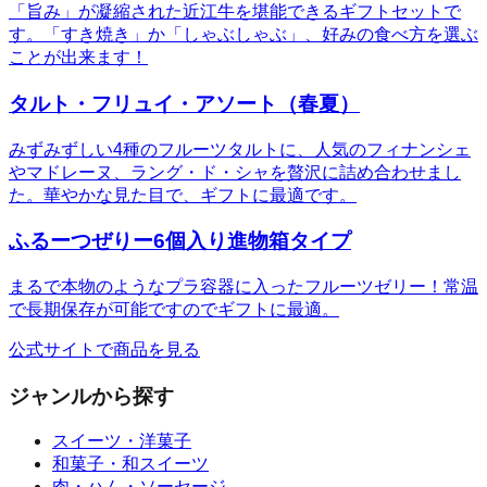
「旨み」が凝縮された近江牛を堪能できるギフトセットで
す。「すき焼き」か「しゃぶしゃぶ」、好みの食べ方を選ぶ
ことが出来ます！
タルト・フリュイ・アソート（春夏）
みずみずしい4種のフルーツタルトに、人気のフィナンシェ
やマドレーヌ、ラング・ド・シャを贅沢に詰め合わせまし
た。華やかな見た目で、ギフトに最適です。
ふるーつぜりー6個入り進物箱タイプ
まるで本物のようなプラ容器に入ったフルーツゼリー！常温
で長期保存が可能ですのでギフトに最適。
公式サイトで商品を見る
ジャンルから探す
スイーツ・洋菓子
和菓子・和スイーツ
肉・ハム・ソーセージ