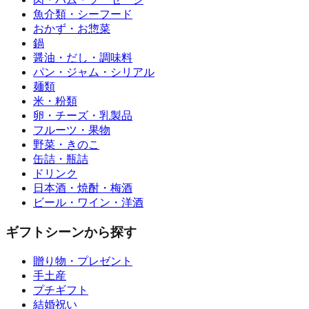
魚介類・シーフード
おかず・お惣菜
鍋
醤油・だし・調味料
パン・ジャム・シリアル
麺類
米・粉類
卵・チーズ・乳製品
フルーツ・果物
野菜・きのこ
缶詰・瓶詰
ドリンク
日本酒・焼酎・梅酒
ビール・ワイン・洋酒
ギフトシーンから探す
贈り物・プレゼント
手土産
プチギフト
結婚祝い