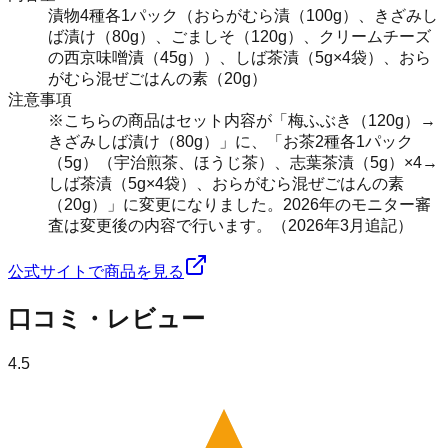
漬物4種各1パック（おらがむら漬（100g）、きざみし
ば漬け（80g）、ごましそ（120g）、クリームチーズ
の西京味噌漬（45g））、しば茶漬（5g×4袋）、おら
がむら混ぜごはんの素（20g）
注意事項
※こちらの商品はセット内容が「梅ふぶき（120g）→
きざみしば漬け（80g）」に、「お茶2種各1パック
（5g）（宇治煎茶、ほうじ茶）、志葉茶漬（5g）×4→
しば茶漬（5g×4袋）、おらがむら混ぜごはんの素
（20g）」に変更になりました。2026年のモニター審
査は変更後の内容で行います。（2026年3月追記）
公式サイトで商品を見る
口コミ・レビュー
4.5