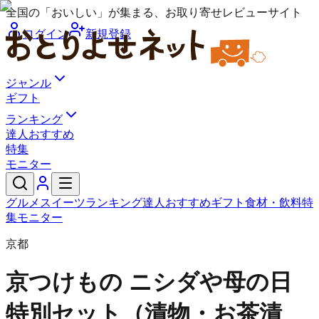
全国の「おいしい」が集まる、お取り寄せレビューサイト
ログイン
新規登録
ジャンル
ギフト
ランキング
達人おすすめ
特集
モニター
グルメ
スイーツ
ランキング
達人おすすめ
ギフト
食材・飲料
特
集
モニター
京都
京つけもの ニシダや
母の日
特別セット（漬物・お茶漬