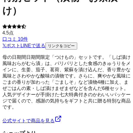
け）
4.5
点
口コミ
10
件
𝕏
ポスト
LINE
で送る
リンクをコピー
母の日期間日期間限定「つけもの」セットです。「しば漬け
風味おらがむら漬」は、パリパリとした食感のきゅうりをメ
インに、生姜、茄子、茗荷、紫蘇を漬け込んだ、香り豊かな
風味とさわやかな酸味の漬物です。さらに、爽やかな風味に
ごまの香りが加わった「ごましそ」など漬物4種に加え、ま
ぜごはんの素・しば漬けまぜまぜなどを含んだ6種セット。
人気デザイナーが手掛けた七大特典付きのかわいいパッケー
ジで届くので、感謝の気持ちをギフトと共に贈る特別な商品
です。
公式サイトで商品を見る